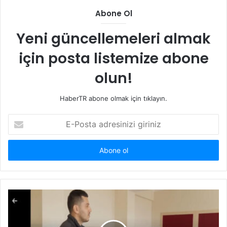
Abone Ol
Yeni güncellemeleri almak
için posta listemize abone
olun!
HaberTR abone olmak için tıklayın.
E-
Posta
adresinizi
giriniz