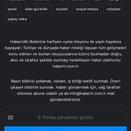
sanat
siber güvenlik
siyaset
sosyal medya
voleybol
yapay zeka
Habercilik ilkelerine harfiyen uyma misyonu ile yayın hayatına
başlayan; Türkiye ve dünyada haber niteliği taşıyan tüm gelişmeleri
konu edinen ve bunları okuyucularına özünü bozmadan doğru,
akıcı ve tarafsız şekilde sunmayı hedefleyen haber platformu
habertr.com.tr
Basın bildirisi yollamak, reklam, iş birliği teklifi sunmak. Öneri
şikayet bildirimi sunmak. Haber göndermek için, sağ taraftan
sitemize abone olabilir ya da info@habertr.com.tr mail
gönderebilirsiniz.
E-
Posta
adresinizi