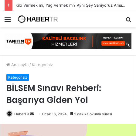
7 Ağustos Haftasında Vizyona Girecek Filmler
Menü
A
y
...
Anasayfa
/
Kategorisiz
Kategorisiz
BİLSEM Sınavı Rehberi:
Başarıya Giden Yol
Bir
HaberTR
Ocak 16, 2024
2 dakika okuma süresi
e-
posta
göndermek