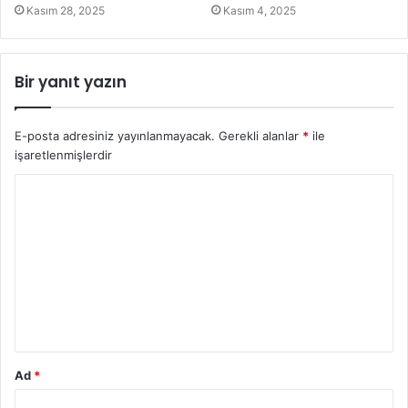
Kasım 28, 2025
Kasım 4, 2025
Bir yanıt yazın
E-posta adresiniz yayınlanmayacak.
Gerekli alanlar
*
ile
işaretlenmişlerdir
Y
o
r
u
m
*
Ad
*