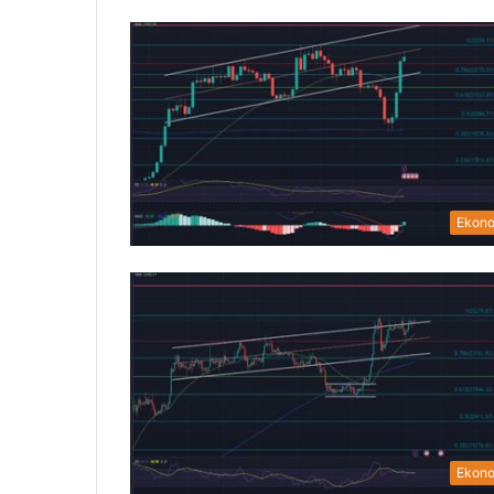
Ekon
Ekon