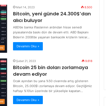
Mart 14, 2023
8.500
Bitcoin, yeni günde 24.300$’dan
alıcı buluyor
ABD’de banka iflaslarının ardından hisse senedi
piyasalarında baskı dün de devam etti. ABD Başkanı
Biden’ın 2008’de yaşanan bankacılık krizlerin tekrar…
Devamını Oku »
omi
Şubat 21, 2023
9.618
Bitcoin 25 bin doları zorlamaya
devam ediyor
Ocak ayından bu yana %50 civarında artış gösteren
Bitcoin, 25.000$’ı zorlamaya devam ediyor. Geçtiğimiz
haftayı %10’un üzerinde bir yükselişle kapatan…
Devamını Oku »
omi