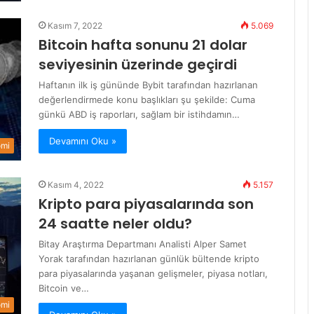
Kasım 7, 2022
5.069
Bitcoin hafta sonunu 21 dolar
seviyesinin üzerinde geçirdi
Haftanın ilk iş gününde Bybit tarafından hazırlanan
değerlendirmede konu başlıkları şu şekilde: Cuma
günkü ABD iş raporları, sağlam bir istihdamın…
Devamını Oku »
omi
Kasım 4, 2022
5.157
Kripto para piyasalarında son
24 saatte neler oldu?
Bitay Araştırma Departmanı Analisti Alper Samet
Yorak tarafından hazırlanan günlük bültende kripto
para piyasalarında yaşanan gelişmeler, piyasa notları,
Bitcoin ve…
omi