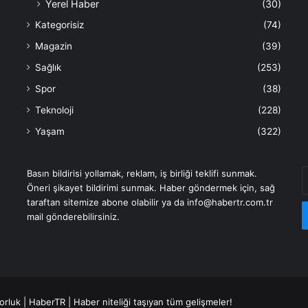
Yerel Haber
(30)
Kategorisiz
(74)
Magazin
(39)
Sağlık
(253)
Spor
(38)
Teknoloji
(228)
Yaşam
(322)
E
Basın bildirisi yollamak, reklam, iş birliği teklifi sunmak.
P
Öneri şikayet bildirimi sunmak. Haber göndermek için, sağ
a
taraftan sitemize abone olabilir ya da info@habertr.com.tr
g
mail gönderebilirsiniz.
orluk
|
HaberTR
| Haber niteliği taşıyan tüm gelişmeler!