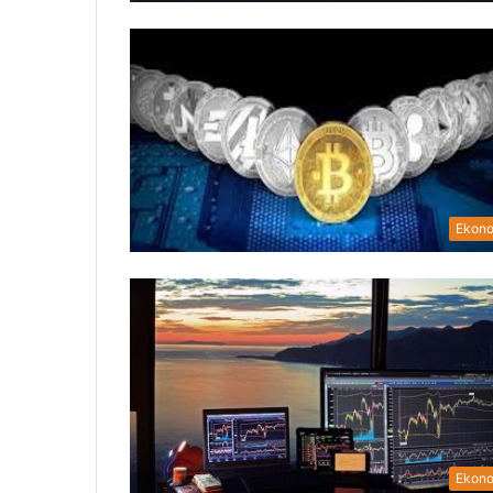
Ekon
Ekon