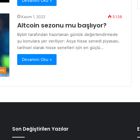
Devamını Oku »
Kasım 1, 2022
5.138
Altcoin sezonu mu başlıyor?
Bybit tarafından hazırlanan günlük değerlendirmede
şu konulara yer veriliyor: Asya hisse senedi piyasası,
tarihsel olarak hisse senetleri için en güçlü…
Devamını Oku »
omi
Son Değiştirilen Yazılar
E