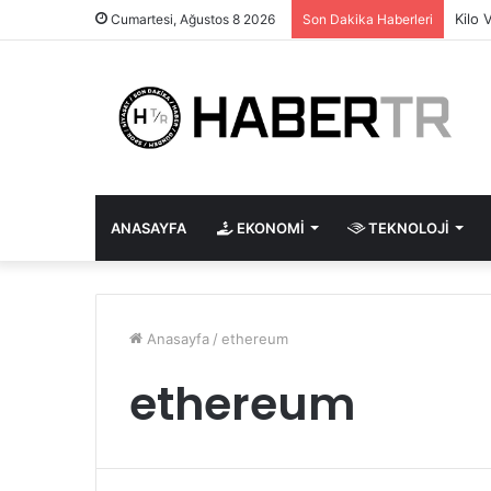
Kilo 
Cumartesi, Ağustos 8 2026
Son Dakika Haberleri
ANASAYFA
EKONOMI
TEKNOLOJI
Anasayfa
/
ethereum
ethereum