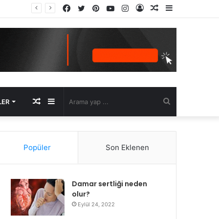
Facebook
Twitter
Pinterest
YouTube
Instagram
Kayıt
Rastgele
Kenar
Ol
Makale
Bölmesi
Rastgele
Kenar
Arama
LER
Makale
Bölmesi
yap
Popüler
Son Eklenen
...
Damar sertliği neden
olur?
Eylül 24, 2022