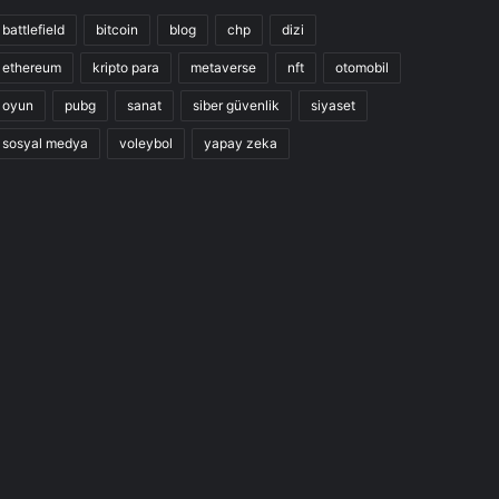
battlefield
bitcoin
blog
chp
dizi
ethereum
kripto para
metaverse
nft
otomobil
oyun
pubg
sanat
siber güvenlik
siyaset
sosyal medya
voleybol
yapay zeka