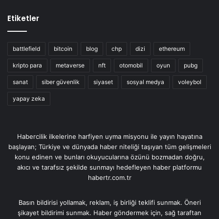
Etiketler
battlefield
bitcoin
blog
chp
dizi
ethereum
kripto para
metaverse
nft
otomobil
oyun
pubg
sanat
siber güvenlik
siyaset
sosyal medya
voleybol
yapay zeka
Habercilik ilkelerine harfiyen uyma misyonu ile yayın hayatına
başlayan; Türkiye ve dünyada haber niteliği taşıyan tüm gelişmeleri
konu edinen ve bunları okuyucularına özünü bozmadan doğru,
akıcı ve tarafsız şekilde sunmayı hedefleyen haber platformu
habertr.com.tr
Basın bildirisi yollamak, reklam, iş birliği teklifi sunmak. Öneri
şikayet bildirimi sunmak. Haber göndermek için, sağ taraftan