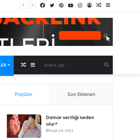
Facebook
Twitter
Pinterest
YouTube
Instagram
Kayıt
Rastgele
Kenar
u
Ol
Makale
Bölmesi
Rastgele
Kenar
Arama
LER
Makale
Bölmesi
yap
Popüler
Son Eklenen
...
Damar sertliği neden
olur?
Eylül 24, 2022