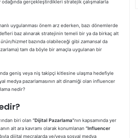
r
odağında gerçekleştirdikleri stratejik çalışmalarla
manlı uygulanması önem arz ederken, bazı dönemlerde
fleri baz alınarak stratejinin temeli bir ya da birkaç alt
m
ürün/hizmet
bazında olabileceği gibi
zamansal
da
Pazarlama) tam da böyle bir amaçla uygulanan bir
nda geniş veya niş takipçi kitlesine ulaşma hedefiyle
syal medya pazarlamasının alt dinamiği olan influencer
rlama nedir?
edir?
ından biri olan
“Dijital Pazarlama”
nın kapsamında yer
manın alt ara kavramı olarak konumlanan
“Influencer
lığıyla dijital mecralarda ve/veya sosyal medya