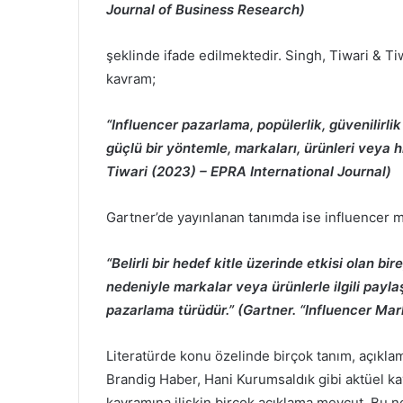
Journal of Business Research)
şeklinde ifade edilmektedir. Singh, Tiwari & Ti
kavram;
“Influencer pazarlama, popülerlik, güvenilirli
güçlü bir yöntemle, markaları, ürünleri veya hi
Tiwari (2023) – EPRA International Journal)
Gartner’de yayınlanan tanımda ise influencer m
“Belirli bir hedef kitle üzerinde etkisi olan bi
nedeniyle markalar veya ürünlerle ilgili payl
pazarlama türüdür.” (Gartner. “Influencer Mar
Literatürde konu özelinde birçok tanım, açıkla
Brandig Haber, Hani Kurumsaldık gibi aktüel ka
kavramına ilişkin birçok açıklama mevcut. Bu 