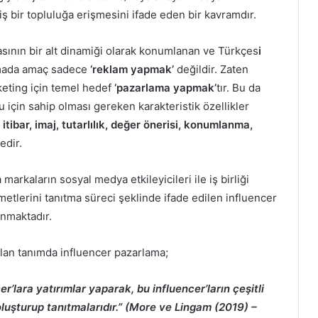
ş bir topluluğa erişmesini ifade eden bir kavramdır.
ının bir alt dinamiği olarak konumlanan ve Türkçes
i
amada amaç sadece
‘reklam yapmak’
değildir. Zaten
keting için temel hedef
‘pazarlama yapmak’
tır. Bu da
için sahip olması gereken karakteristik özellikler
te, itibar, imaj, tutarlılık, değer önerisi, konumlanma,
edir.
markaların sosyal medya etkileyicileri ile iş birliği
metlerini tanıtma süreci şeklinde ifade edilen influencer
unmaktadır.
lan tanımda influencer pazarlama;
er’lara yatırımlar yaparak, bu influencer’ların çeşitli
luşturup tanıtmalarıdır.” (More ve Lingam (2019) –