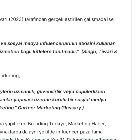
wari (2023) tarafından gerçekleştirilen çalışmada ise
k ve sosyal medya influencerlarının etkisini kullanan
zmetleri bağlı kitlelere tanıtmadır.” (Singh, Tiwari &
arketing;
reylerin uzmanlık, güvenilirlik veya popülerlikleri
aşımlar yapması üzerine kurulu bir sosyal medya
keting.” Gartner Marketing Glossary.)
ma yapılırken Branding Türkiye, Marketing Haber,
ynaklarda da aynı şekilde influencer pazarlama
noktada Hani Kurumsaldık’ın 31. Bölümü’nde Influencer