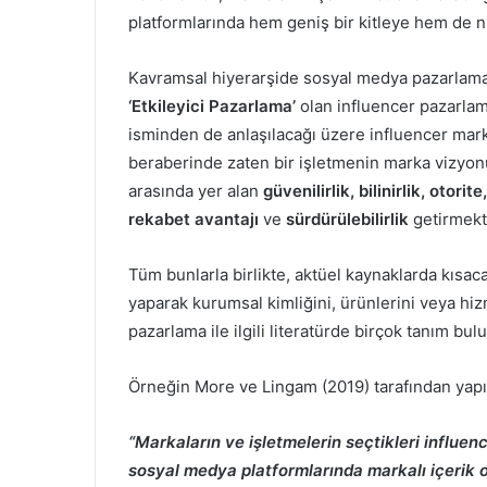
platformlarında hem geniş bir kitleye hem de ni
Kavramsal hiyerarşide sosyal medya pazarlamas
‘Etkileyici Pazarlama’
olan influencer pazarl
isminden de anlaşılacağı üzere influencer mar
beraberinde zaten bir işletmenin marka vizyonu 
arasında yer alan
güvenilirlik, bilinirlik, otori
rekabet avantajı
ve
sürdürülebilirlik
getirmekt
Tüm bunlarla birlikte, aktüel kaynaklarda kısaca 
yaparak kurumsal kimliğini, ürünlerini veya hiz
pazarlama ile ilgili literatürde birçok tanım bul
Örneğin More ve Lingam (2019) tarafından yapı
“Markaların ve işletmelerin seçtikleri influenc
sosyal medya platformlarında markalı içerik o