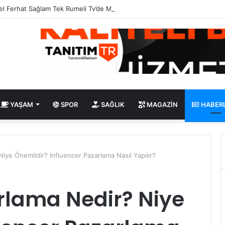
l Ferhat Sağlam Tek Rumeli Tv’de Marka Atölyesi Programına Konuk Old
YAŞAM
SPOR
SAĞLIK
MAGAZIN
HABER
iye Önemlidir? Influencer Pazarlama Nasıl Yapılır?
rlama Nedir? Niye