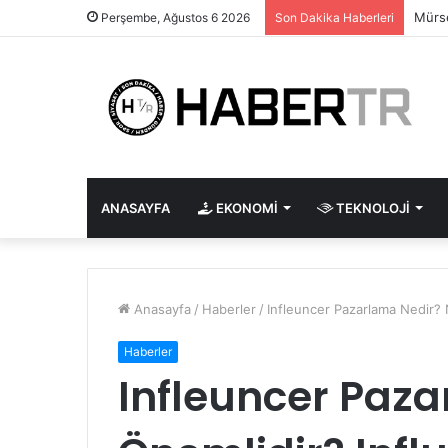
Mürse
Perşembe, Ağustos 6 2026
Son Dakika Haberleri
ANASAYFA
EKONOMI
TEKNOLOJI
Anasayfa
/
Haberler
/
Infleuncer Pazarlama Nedir? N
Haberler
Infleuncer Paza