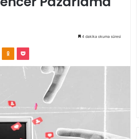
luencer Pazarlama
4 dakika okuma süresi
VKontakte
Odnoklassniki
Pocket