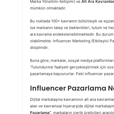
Marka Yönetimi-İletişimi) ve
Alt Ara Kavramla
mümkün olmaktadır.
Bu noktada 100+ kavramın bütünleşik ve eşza
ise markanın talep ve beklentileri, tutum ve hede
ara kavrama endekslenebilmektedir. Bu duru
olabilmekte. Influencer Marketing (Etkileyici 
disiplindir.
Buna göre; markalar, sosyal medya platformları
‘Tutundurma’ faaliyeti gerçekleştirmek için so
pazarlamaya başvururlar. Peki influencer paza
Influencer Pazarlama N
Dijital markalaşma kavramının alt ana kavramlar
alan ve kavramsal hiyerarşide dijital markalaş
Pazarlama”
, markaların içerik üreticileri aracı