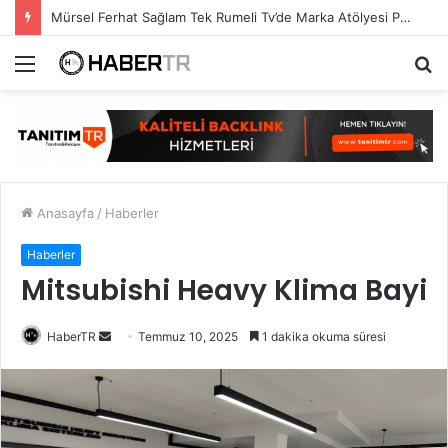
Mürsel Ferhat Sağlam Tek Rumeli Tv’de Marka Atölyesi Programına Konuk Oldu
Menü
A
y
...
Anasayfa
/
Haberler
Haberler
Mitsubishi Heavy Klima Bayi
Bir
HaberTR
Temmuz 10, 2025
1 dakika okuma süresi
e-
posta
göndermek