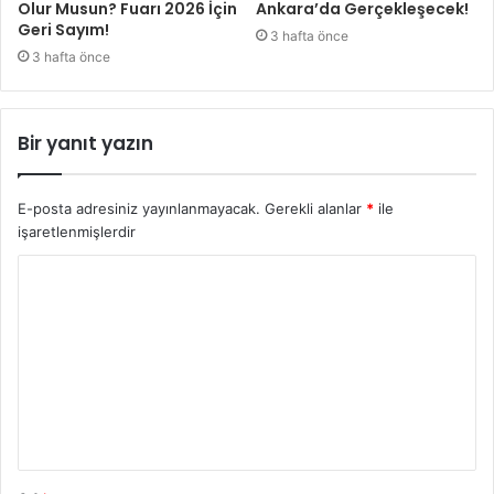
Olur Musun? Fuarı 2026 İçin
Ankara’da Gerçekleşecek!
Geri Sayım!
3 hafta önce
3 hafta önce
Bir yanıt yazın
E-posta adresiniz yayınlanmayacak.
Gerekli alanlar
*
ile
işaretlenmişlerdir
Y
o
r
u
m
*