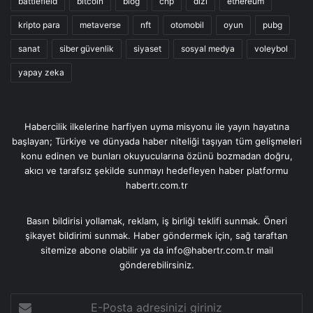
battlefield
bitcoin
blog
chp
dizi
ethereum
kripto para
metaverse
nft
otomobil
oyun
pubg
sanat
siber güvenlik
siyaset
sosyal medya
voleybol
yapay zeka
Habercilik ilkelerine harfiyen uyma misyonu ile yayın hayatına
başlayan; Türkiye ve dünyada haber niteliği taşıyan tüm gelişmeleri
konu edinen ve bunları okuyucularına özünü bozmadan doğru,
akıcı ve tarafsız şekilde sunmayı hedefleyen haber platformu
habertr.com.tr
Basın bildirisi yollamak, reklam, iş birliği teklifi sunmak. Öneri
şikayet bildirimi sunmak. Haber göndermek için, sağ taraftan
sitemize abone olabilir ya da info@habertr.com.tr mail
gönderebilirsiniz.
E-