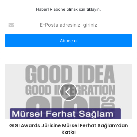
HaberTR abone olmak için tıklayın.
E-
Posta
adresinizi
giriniz
GIGI Awards Jürisine Mürsel Ferhat Sağlam’dan
Katkı!