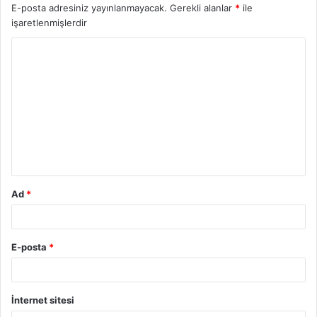
E-posta adresiniz yayınlanmayacak.
Gerekli alanlar
*
ile
işaretlenmişlerdir
Y
o
r
u
m
*
Ad
*
E-posta
*
İnternet sitesi