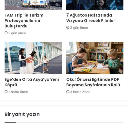
FAM Trip ile Turizm
7 Ağustos Haftasında
Profesyonellerini
Vizyona Girecek Filmler
Buluşturdu
3 gün önce
2 gün önce
Ege’den Orta Asya’ya Yeni
Okul Öncesi Eğitimde PDF
Köprü
Boyama Sayfalarının Rolü
1 hafta önce
3 hafta önce
Bir yanıt yazın