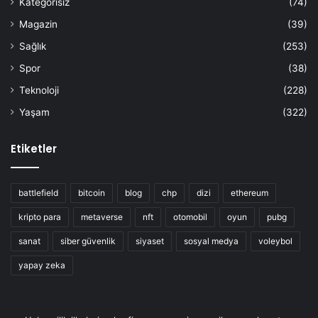
Kategorisiz
(74)
Magazin
(39)
Sağlık
(253)
Spor
(38)
Teknoloji
(228)
Yaşam
(322)
Etiketler
battlefield
bitcoin
blog
chp
dizi
ethereum
kripto para
metaverse
nft
otomobil
oyun
pubg
sanat
siber güvenlik
siyaset
sosyal medya
voleybol
yapay zeka