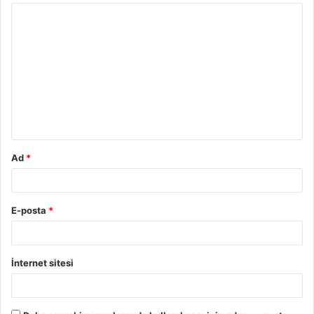
Y
o
r
u
m
*
Ad
*
E-posta
*
İnternet sitesi