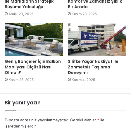
ile Markaların Stratejik
Konfor ve Zamansız Şıklık
Büyüme Yolculuğu
Bir Arada
Aralık 23, 2025
Kasım 28, 2025
Geniş Bahçeler İçin Balkon
Silifke Yaşar Nakliyat ile
Mobilyası Ölçüsü Nasıl
Zahmetsiz Taşınma
Olmalı?
Deneyimi
Kasım 28, 2025
Kasım 4, 2025
Bir yanıt yazın
E-posta adresiniz yayınlanmayacak.
Gerekli alanlar
*
ile
işaretlenmişlerdir