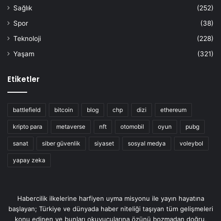
Sağlık
(252)
Spor
(38)
Teknoloji
(228)
Yaşam
(321)
Etiketler
battlefield
bitcoin
blog
chp
dizi
ethereum
kripto para
metaverse
nft
otomobil
oyun
pubg
sanat
siber güvenlik
siyaset
sosyal medya
voleybol
yapay zeka
Habercilik ilkelerine harfiyen uyma misyonu ile yayın hayatına
başlayan; Türkiye ve dünyada haber niteliği taşıyan tüm gelişmeleri
konu edinen ve bunları okuyucularına özünü bozmadan doğru,