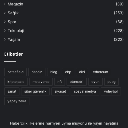
Magazin
(39)
Sağlık
(253)
Spor
(38)
Teknoloji
(228)
Yaşam
(322)
Etiketler
battlefield
bitcoin
blog
chp
dizi
ethereum
kripto para
metaverse
nft
otomobil
oyun
pubg
sanat
siber güvenlik
siyaset
sosyal medya
voleybol
yapay zeka
Habercilik ilkelerine harfiyen uyma misyonu ile yayın hayatına