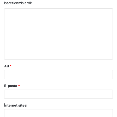
işaretlenmişlerdir
Y
o
r
u
m
*
Ad
*
E-posta
*
İnternet sitesi