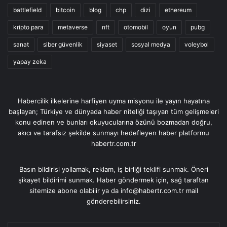
battlefield
bitcoin
blog
chp
dizi
ethereum
kripto para
metaverse
nft
otomobil
oyun
pubg
sanat
siber güvenlik
siyaset
sosyal medya
voleybol
yapay zeka
Habercilik ilkelerine harfiyen uyma misyonu ile yayın hayatına
başlayan; Türkiye ve dünyada haber niteliği taşıyan tüm gelişmeleri
konu edinen ve bunları okuyucularına özünü bozmadan doğru,
akıcı ve tarafsız şekilde sunmayı hedefleyen haber platformu
habertr.com.tr
Basın bildirisi yollamak, reklam, iş birliği teklifi sunmak. Öneri
şikayet bildirimi sunmak. Haber göndermek için, sağ taraftan
sitemize abone olabilir ya da info@habertr.com.tr mail
gönderebilirsiniz.
E-