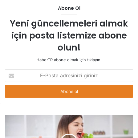
Abone Ol
Yeni güncellemeleri almak
için posta listemize abone
olun!
HaberTR abone olmak için tıklayın.
E-
Posta
adresinizi
giriniz