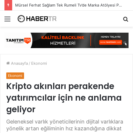
Mürsel Ferhat Sağlam Tek Rumeli Tv’de Marka Atölyesi Programına Konuk Oldu
Menü
A
y
...
Anasayfa
/
Ekonomi
Ekonomi
Kripto akınları perakende
yatırımcılar için ne anlama
geliyor
Geleneksel varlık yöneticilerinin dijital varlıklara
yönelik artan eğiliminin hız kazandığına dikkat