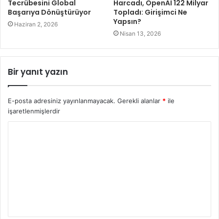
Tecrübesini Global
Harcadı, OpenAI 122 Milyar
Başarıya Dönüştürüyor
Topladı: Girişimci Ne
Yapsın?
Haziran 2, 2026
Nisan 13, 2026
Bir yanıt yazın
E-posta adresiniz yayınlanmayacak.
Gerekli alanlar
*
ile
işaretlenmişlerdir
Y
o
r
u
m
*