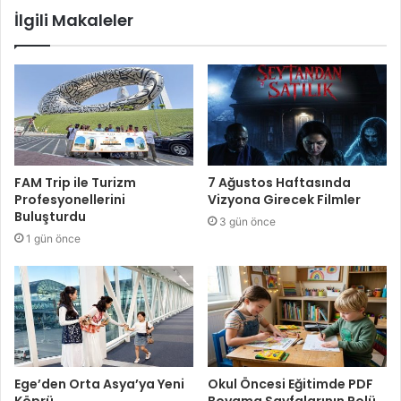
İlgili Makaleler
FAM Trip ile Turizm
7 Ağustos Haftasında
Profesyonellerini
Vizyona Girecek Filmler
Buluşturdu
3 gün önce
1 gün önce
Ege’den Orta Asya’ya Yeni
Okul Öncesi Eğitimde PDF
Köprü
Boyama Sayfalarının Rolü