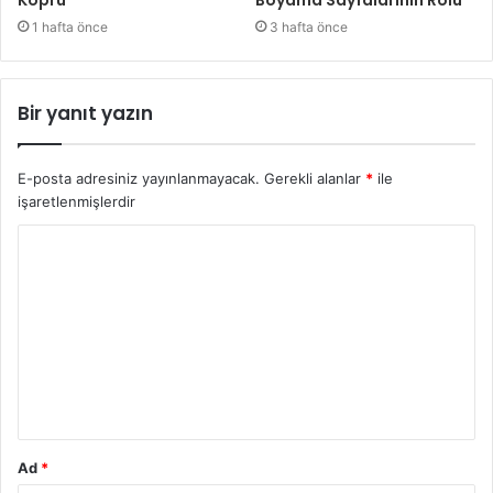
1 hafta önce
3 hafta önce
Bir yanıt yazın
E-posta adresiniz yayınlanmayacak.
Gerekli alanlar
*
ile
işaretlenmişlerdir
Y
o
r
u
m
*
Ad
*