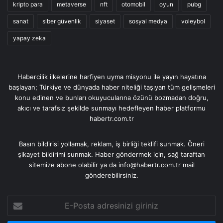
kripto para
metaverse
nft
otomobil
oyun
pubg
sanat
siber güvenlik
siyaset
sosyal medya
voleybol
yapay zeka
Habercilik ilkelerine harfiyen uyma misyonu ile yayın hayatına
başlayan; Türkiye ve dünyada haber niteliği taşıyan tüm gelişmeleri
konu edinen ve bunları okuyucularına özünü bozmadan doğru,
akıcı ve tarafsız şekilde sunmayı hedefleyen haber platformu
habertr.com.tr
Basın bildirisi yollamak, reklam, iş birliği teklifi sunmak. Öneri
şikayet bildirimi sunmak. Haber göndermek için, sağ taraftan
sitemize abone olabilir ya da info@habertr.com.tr mail
gönderebilirsiniz.
E-
Posta
adresinizi