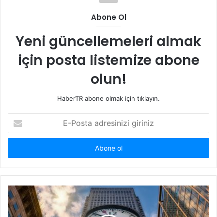
Abone Ol
Yeni güncellemeleri almak
için posta listemize abone
olun!
HaberTR abone olmak için tıklayın.
E-
Posta
adresinizi
giriniz