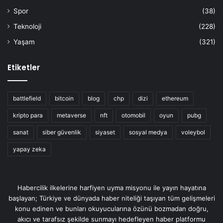
Spor
(38)
Teknoloji
(228)
Yaşam
(321)
Etiketler
battlefield
bitcoin
blog
chp
dizi
ethereum
kripto para
metaverse
nft
otomobil
oyun
pubg
sanat
siber güvenlik
siyaset
sosyal medya
voleybol
yapay zeka
Habercilik ilkelerine harfiyen uyma misyonu ile yayın hayatına
başlayan; Türkiye ve dünyada haber niteliği taşıyan tüm gelişmeleri
konu edinen ve bunları okuyucularına özünü bozmadan doğru,
akıcı ve tarafsız şekilde sunmayı hedefleyen haber platformu