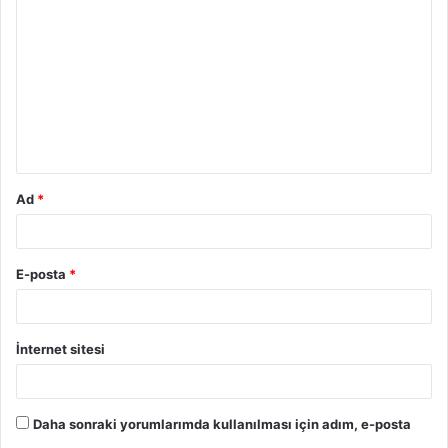
o
r
u
m
*
Ad
*
E-posta
*
İnternet sitesi
Daha sonraki yorumlarımda kullanılması için adım, e-posta