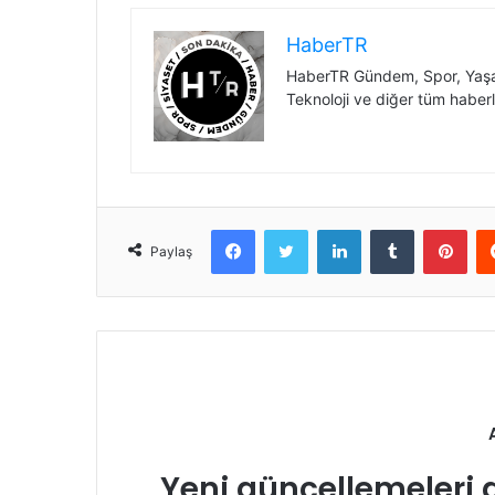
HaberTR
HaberTR Gündem, Spor, Yaşam
Teknoloji ve diğer tüm haberl
Facebook
Twitter
LinkedIn
Tumblr
Pint
Paylaş
Yeni güncellemeleri 