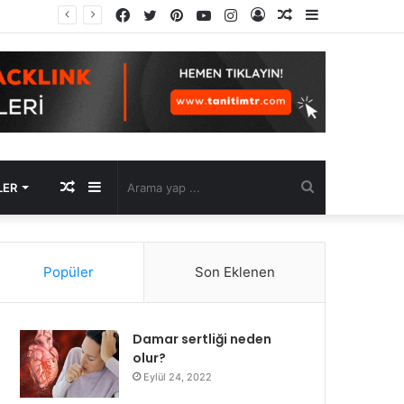
Facebook
Twitter
Pinterest
YouTube
Instagram
Kayıt
Rastgele
Kenar
Ol
Makale
Bölmesi
Rastgele
Kenar
Arama
LER
Makale
Bölmesi
yap
Popüler
Son Eklenen
...
Damar sertliği neden
olur?
Eylül 24, 2022