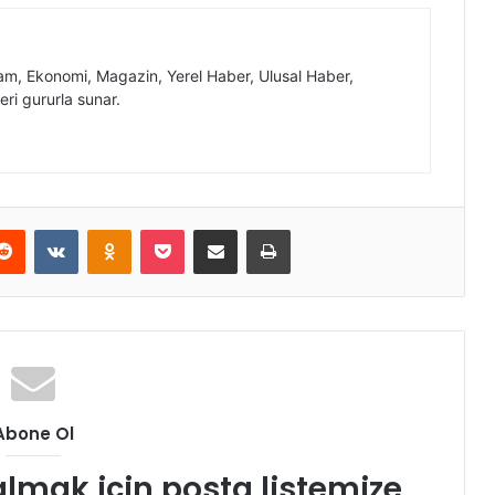
, Ekonomi, Magazin, Yerel Haber, Ulusal Haber,
eri gururla sunar.
erest
Reddit
VKontakte
Odnoklassniki
Pocket
E-Posta ile paylaş
Yazdır
Abone Ol
almak için posta listemize