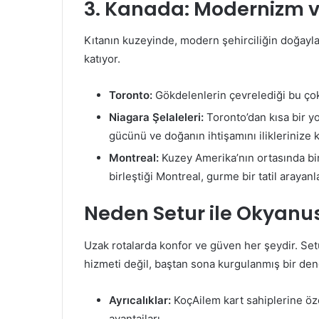
3. Kanada: Modernizm 
Kıtanın kuzeyinde, modern şehirciliğin doğayl
katıyor.
Toronto:
Gökdelenlerin çevrelediği bu çok k
Niagara Şelaleleri:
Toronto’dan kısa bir yo
gücünü ve doğanın ihtişamını iliklerinize 
Montreal:
Kuzey Amerika’nın ortasında bir
birleştiği Montreal, gurme bir tatil arayanla
Neden Setur ile Okyanus
Uzak rotalarda konfor ve güven her şeydir. Se
hizmeti değil, baştan sona kurgulanmış bir den
Ayrıcalıklar:
KoçAilem kart sahiplerine öze
avantajları.