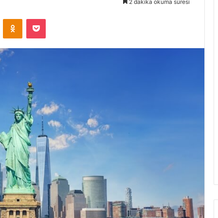
2 dakika okuma süresi
VKontakte
Odnoklassniki
Pocket