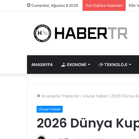
Kilo 
Cumartesi, Ağustos 8 2026
Son Dakika Haberleri
ANASAYFA
EKONOMI
TEKNOLOJI
Anasayfa
/
Haberler
/
Ulusal Haber
/
2026 Dünya Ku
Ulusal Haber
2026 Dünya Kup