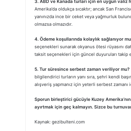
3. ABD ve Kanada turları için en uygun valiz ha
Amerika’da oldukça sıcaktır; ancak San Francisc
yanınızda ince bir ceket veya yağmurluk bulund
olmazsa olmazıdır.
4. Ödeme koşullarında kolaylık sağlanıyor m
seçenekleri sunarak okyanus ötesi rüyasını daha
taksit seçenekleri için güncel duyuruları takip e
5. Tur süresince serbest zaman veriliyor mu?
bilgilendirici turların yanı sıra, şehri kendi b
alışveriş yapmanız için yeterli serbest zamanı 
Sporun birleştirici gücüyle Kuzey Amerika’nın 
ayırtmak için geç kalmayın. Sizce bu turnuva
Kaynak: gezibulteni.com