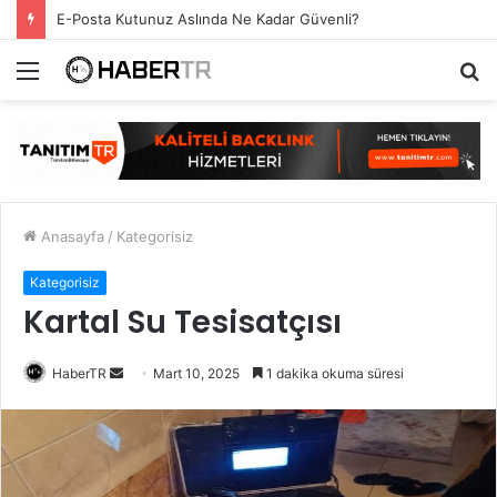
E-Posta Kutunuz Aslında Ne Kadar Güvenli?
Menü
A
y
...
Anasayfa
/
Kategorisiz
Kategorisiz
Kartal Su Tesisatçısı
Bir
HaberTR
Mart 10, 2025
1 dakika okuma süresi
e-
posta
göndermek