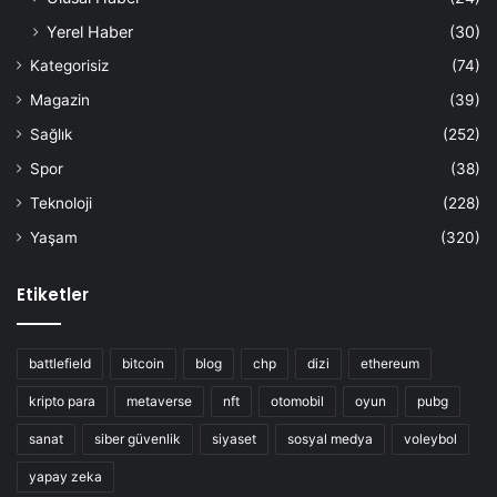
Yerel Haber
(30)
Kategorisiz
(74)
Magazin
(39)
Sağlık
(252)
Spor
(38)
Teknoloji
(228)
Yaşam
(320)
Etiketler
battlefield
bitcoin
blog
chp
dizi
ethereum
kripto para
metaverse
nft
otomobil
oyun
pubg
sanat
siber güvenlik
siyaset
sosyal medya
voleybol
yapay zeka