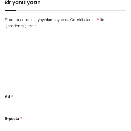
Bir yanıt yazın
E-posta adresiniz yayınlanmayacak.
Gerekli alanlar
*
ile
işaretlenmişlerdir
Y
o
r
u
m
*
Ad
*
E-posta
*