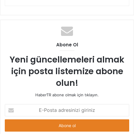
Abone Ol
Yeni güncellemeleri almak
için posta listemize abone
olun!
HaberTR abone olmak için tıklayın.
E-
Posta
adresinizi
giriniz