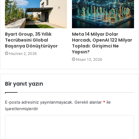
Byart Group, 35 Yıllık
Meta 14 Milyar Dolar
Tecrübesini Global
Harcadı, OpenAI 122 Milyar
Başarıya Dönüştürüyor
Topladı: Girişimci Ne
Yapsın?
Haziran 2, 2026
Nisan 13, 2026
Bir yanıt yazın
E-posta adresiniz yayınlanmayacak.
Gerekli alanlar
*
ile
işaretlenmişlerdir
Y
o
r