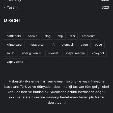
Yaşam
(322)
Etiketler
battlefield
bitcoin
blog
chp
dizi
ethereum
kripto para
metaverse
nft
otomobil
oyun
pubg
sanat
siber güvenlik
siyaset
sosyal medya
voleybol
yapay zeka
Habercilik ilkelerine harfiyen uyma misyonu ile yayın hayatına
başlayan; Türkiye ve dünyada haber niteliği taşıyan tüm gelişmeleri
konu edinen ve bunları okuyucularına özünü bozmadan doğru,
akıcı ve tarafsız şekilde sunmayı hedefleyen haber platformu
habertr.com.tr