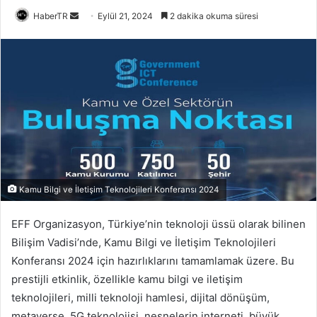
Bir
HaberTR
Eylül 21, 2024
2 dakika okuma süresi
e-
posta
göndermek
Kamu Bilgi ve İletişim Teknolojileri Konferansı 2024
EFF Organizasyon, Türkiye’nin teknoloji üssü olarak bilinen
Bilişim Vadisi’nde, Kamu Bilgi ve İletişim Teknolojileri
Konferansı 2024 için hazırlıklarını tamamlamak üzere. Bu
prestijli etkinlik, özellikle kamu bilgi ve iletişim
teknolojileri, milli teknoloji hamlesi, dijital dönüşüm,
metaverse, 5G teknolojisi, nesnelerin interneti, büyük