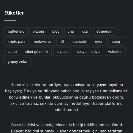
Etiketler
battlefield
bitcoin
blog
chp
dizi
ethereum
kripto para
metaverse
nft
otomobil
oyun
pubg
sanat
siber güvenlik
siyaset
sosyal medya
voleybol
yapay zeka
Habercilik ilkelerine harfiyen uyma misyonu ile yayın hayatına
başlayan; Türkiye ve dünyada haber niteliği taşıyan tüm gelişmeleri
konu edinen ve bunları okuyucularına özünü bozmadan doğru,
akıcı ve tarafsız şekilde sunmayı hedefleyen haber platformu
habertr.com.tr
Basın bildirisi yollamak, reklam, iş birliği teklifi sunmak. Öneri
şikayet bildirimi sunmak. Haber göndermek için, sağ taraftan