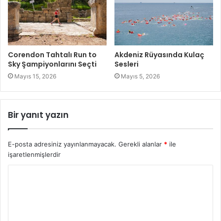
Corendon Tahtalı Run to
Akdeniz Rüyasında Kulaç
Sky Şampiyonlarını Seçti
Sesleri
Mayıs 15, 2026
Mayıs 5, 2026
Bir yanıt yazın
E-posta adresiniz yayınlanmayacak.
Gerekli alanlar
*
ile
işaretlenmişlerdir
Y
o
r
u