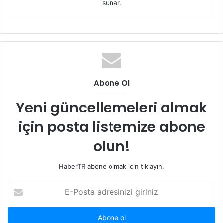
sunar.
Abone Ol
Yeni güncellemeleri almak
için posta listemize abone
olun!
HaberTR abone olmak için tıklayın.
E-
Posta
adresinizi
giriniz