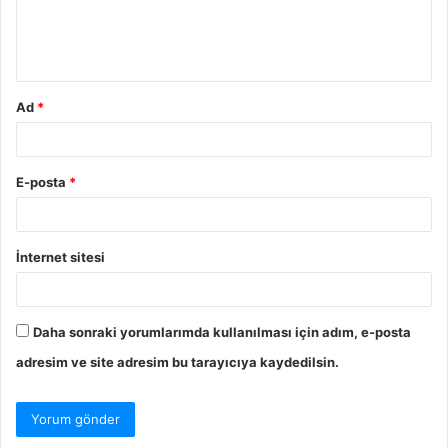
m
*
Ad
*
E-posta
*
İnternet sitesi
Daha sonraki yorumlarımda kullanılması için adım, e-posta
adresim ve site adresim bu tarayıcıya kaydedilsin.