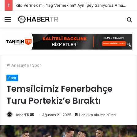
Kilo Vermek mi, Yağ Vermek mi? Aynı Şey Sanıyoruz Ama Değil!
Menü
A
y
...
Anasayfa
/
Spor
Spor
Temsilcimiz Fenerbahçe
Turu Portekiz’e Bıraktı
Bir
HaberTR
Ağustos 21, 2025
1 dakika okuma süresi
e-
posta
göndermek