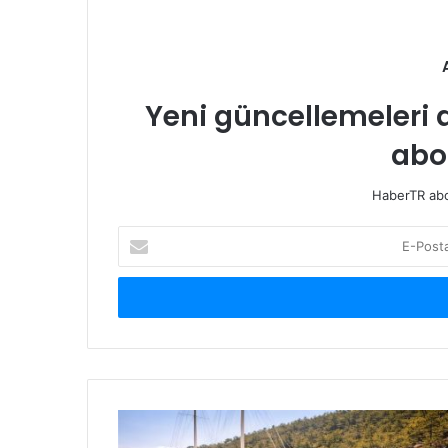
Yeni güncellemeleri 
abo
HaberTR abon
E-
Posta
adresinizi
giriniz