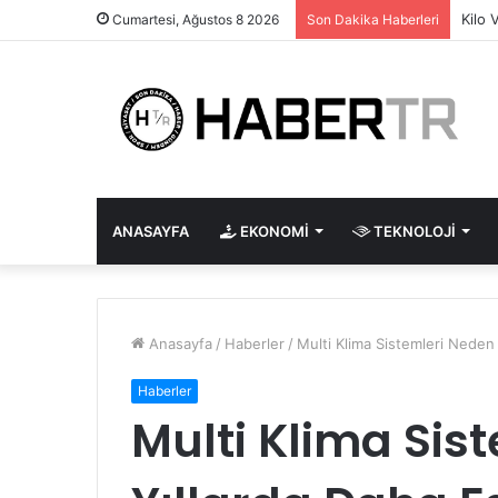
Kilo 
Cumartesi, Ağustos 8 2026
Son Dakika Haberleri
ANASAYFA
EKONOMI
TEKNOLOJI
Anasayfa
/
Haberler
/
Multi Klima Sistemleri Neden 
Haberler
Multi Klima Sis