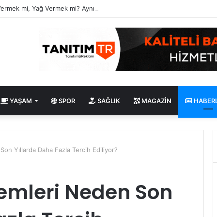
Vermek mi, Yağ Vermek mi? Aynı Şey Sanıyoruz Ama Değil!
YAŞAM
SPOR
SAĞLIK
MAGAZIN
HABER
Son Yıllarda Daha Fazla Tercih Ediliyor?
temleri Neden Son