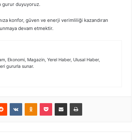
n gurur duyuyoruz.
ıza konfor, güven ve enerji verimliliği kazandıran
 sunmaya devam etmektir.
, Ekonomi, Magazin, Yerel Haber, Ulusal Haber,
eri gururla sunar.
erest
Reddit
VKontakte
Odnoklassniki
Pocket
E-Posta ile paylaş
Yazdır