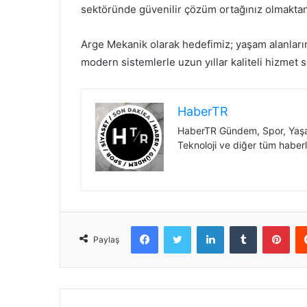
sektöründe güvenilir çözüm ortağınız olmakta
Arge Mekanik olarak hedefimiz; yaşam alanların
modern sistemlerle uzun yıllar kaliteli hizmet
HaberTR
HaberTR Gündem, Spor, Yaşam
Teknoloji ve diğer tüm haberl
Facebook
Twitter
LinkedIn
Tumblr
Pint
Paylaş