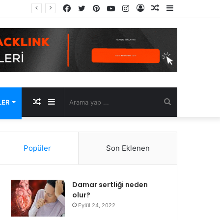
Facebook
Twitter
Pinterest
YouTube
Instagram
Kayıt
Rastgele
Kenar
Ol
Makale
Bölmesi
Rastgele
Kenar
Arama
LER
Makale
Bölmesi
yap
Popüler
Son Eklenen
...
Damar sertliği neden
olur?
Eylül 24, 2022