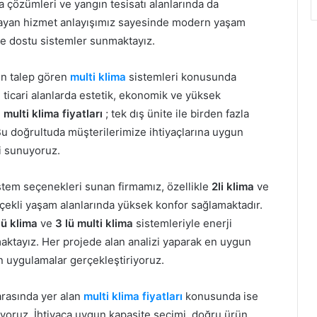
a çözümleri ve yangın tesisatı alanlarında da
layan hizmet anlayışımız sayesinde modern yaşam
vre dostu sistemler sunmaktayız.
un talep gören
multi klima
sistemleri konusunda
 ticari alanlarda estetik, ekonomik ve yüksek
n
multi klima fiyatları
; tek dış ünite ile birden fazla
Bu doğrultuda müşterilerimize ihtiyaçlarına uygun
i sunuyoruz.
sistem seçenekleri sunan firmamız, özellikle
2li klima
ve
çekli yaşam alanlarında yüksek konfor sağlamaktadır.
lü klima
ve
3 lü multi klima
sistemleriyle enerji
ktayız. Her projede alan analizi yaparak en uygun
an uygulamalar gerçekleştiriyoruz.
arasında yer alan
multi klima fiyatları
konusunda ise
yoruz. İhtiyaca uygun kapasite seçimi, doğru ürün