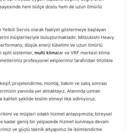
i sayesinde hem bütçe dostu hem de uzun ömürlü
e Yetkili Servis olarak faaliyet göstermeye başlayan
erini müşterileriyle buluşturmaktadır. Mitsubishi Heavy
rformans, düşük enerji tüketimi ve uzun ömürlü
i split sistemler,
multi klima
lar ve VRF merkezi klima
metlerimiz profesyonel ekiplerimiz tarafından titizlikle
 keşif, projelendirme, montaj, bakım ve satış sonrası
erimizin yanında yer almaktayız. Alanında uzman
 kaliteli şekilde teslim etmeyi ilke ediniyoruz.
ikimi ve müşteri odaklı hizmet anlayışımızla; bireysel
lere kadar geniş bir yelpazede hizmet sunmaya devam
erimiz ve güçlü teknik altyapımız ile iklimlendirme