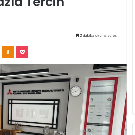
azla Tercih
2 dakika okuma süresi
VKontakte
Odnoklassniki
Pocket