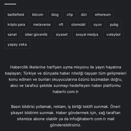
battlefield
bitcoin
blog
chp
dizi
ethereum
kripto para
metaverse
nft
otomobil
oyun
pubg
sanat
siber güvenlik
siyaset
sosyal medya
voleybol
yapay zeka
Habercilik ilkelerine harfiyen uyma misyonu ile yayın hayatına
başlayan; Türkiye ve dünyada haber niteliği taşıyan tüm gelişmeleri
konu edinen ve bunları okuyucularına özünü bozmadan doğru,
akıcı ve tarafsız şekilde sunmayı hedefleyen haber platformu
habertr.com.tr
Basın bildirisi yollamak, reklam, iş birliği teklifi sunmak. Öneri
şikayet bildirimi sunmak. Haber göndermek için, sağ taraftan
sitemize abone olabilir ya da info@habertr.com.tr mail
gönderebilirsiniz.