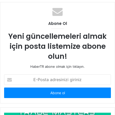
Abone Ol
Yeni güncellemeleri almak
için posta listemize abone
olun!
HaberTR abone olmak için tıklayın.
E-
Posta
adresinizi
giriniz