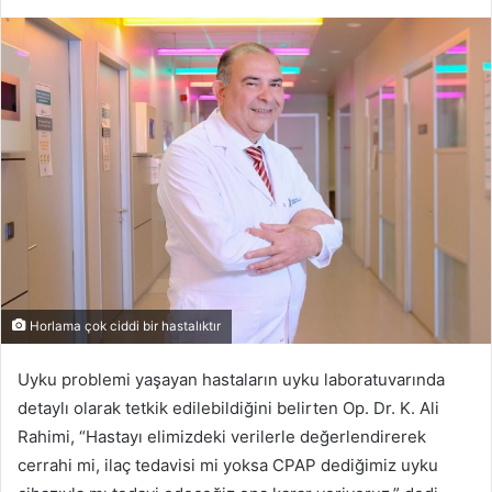
e-
posta
göndermek
Horlama çok ciddi bir hastalıktır
Uyku problemi yaşayan hastaların uyku laboratuvarında
detaylı olarak tetkik edilebildiğini belirten Op. Dr. K. Ali
Rahimi, “Hastayı elimizdeki verilerle değerlendirerek
cerrahi mi, ilaç tedavisi mi yoksa CPAP dediğimiz uyku