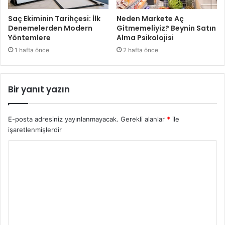
Saç Ekiminin Tarihçesi: İlk
Neden Markete Aç
Denemelerden Modern
Gitmemeliyiz? Beynin Satın
Yöntemlere
Alma Psikolojisi
1 hafta önce
2 hafta önce
Bir yanıt yazın
E-posta adresiniz yayınlanmayacak.
Gerekli alanlar
*
ile
işaretlenmişlerdir
Y
o
r
u
m
*