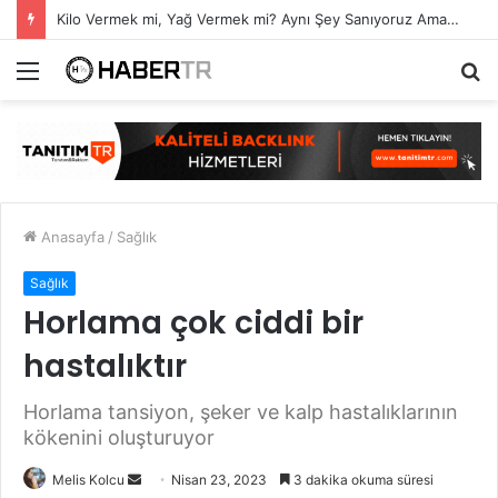
Kilo Vermek mi, Yağ Vermek mi? Aynı Şey Sanıyoruz Ama Değil!
Menü
A
y
...
Anasayfa
/
Sağlık
Sağlık
Horlama çok ciddi bir
hastalıktır
Horlama tansiyon, şeker ve kalp hastalıklarının
kökenini oluşturuyor
Bir
Melis Kolcu
Nisan 23, 2023
3 dakika okuma süresi