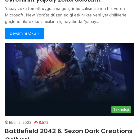
Yapay zeka temelli uygulama geliştirme çalışmalarına hız veren
Microsoft, New York’ta düzenlediği etkinlikte yeni yetkinliklerle
güçlendirilerek kullanıcıların iş hayatında “yapay…
Devamını Oku »
Teknoloji
Ekim 5, 2023
8.572
Battlefield 2042 6. Sezon Dark Creations