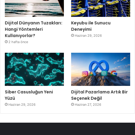
Dijital Dünyanın Tuzakları:
Keyubu ile Sunucu
Hangi Yöntemleri
Deneyimi
Kullanıyorlar?
Haziran 29, 2026
2 hafta önce
Siber Casusluğun Yeni
Dijital Pazarlama Artık Bir
Yüzü
Seçenek Değil
Haziran 29, 2026
Haziran 27, 2026