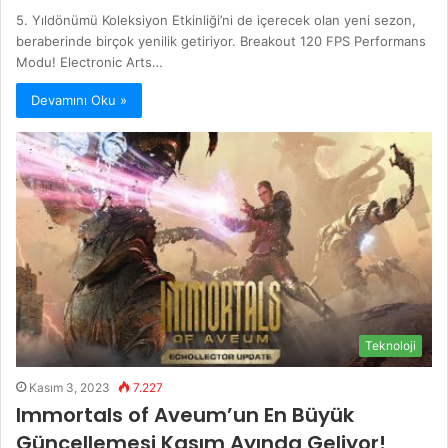
5. Yıldönümü Koleksiyon Etkinliği’ni de içerecek olan yeni sezon,
beraberinde birçok yenilik getiriyor. Breakout 120 FPS Performans
Modu! Electronic Arts…
Devamını Oku »
Teknoloji
Kasım 3, 2023
7.227
Immortals of Aveum’un En Büyük
Güncellemesi Kasım Ayında Geliyor!