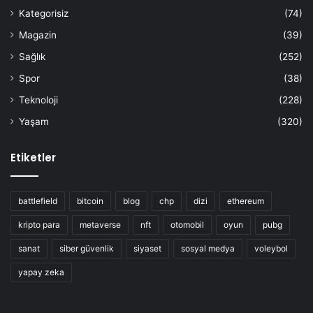
Kategorisiz
(74)
Magazin
(39)
Sağlık
(252)
Spor
(38)
Teknoloji
(228)
Yaşam
(320)
Etiketler
battlefield
bitcoin
blog
chp
dizi
ethereum
kripto para
metaverse
nft
otomobil
oyun
pubg
sanat
siber güvenlik
siyaset
sosyal medya
voleybol
yapay zeka