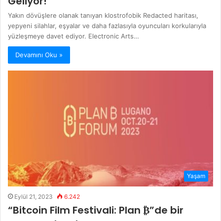
Geliyor!
Yakın dövüşlere olanak tanıyan klostrofobik Redacted haritası,
yepyeni silahlar, eşyalar ve daha fazlasıyla oyuncuları korkularıyla
yüzleşmeye davet ediyor. Electronic Arts…
Devamını Oku »
Yaşam
Eylül 21, 2023
6.242
“Bitcoin Film Festivali: Plan ₿”de bir