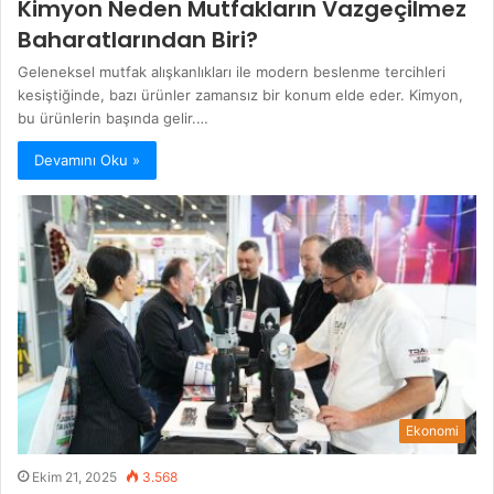
Kimyon Neden Mutfakların Vazgeçilmez
Baharatlarından Biri?
Geleneksel mutfak alışkanlıkları ile modern beslenme tercihleri
kesiştiğinde, bazı ürünler zamansız bir konum elde eder. Kimyon,
bu ürünlerin başında gelir.…
Devamını Oku »
Ekonomi
Ekim 21, 2025
3.568