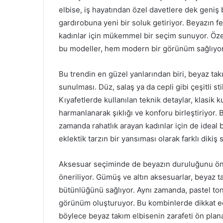
elbise, iş hayatından özel davetlere dek geniş
gardırobuna yeni bir soluk getiriyor. Beyazın f
kadınlar için mükemmel bir seçim sunuyor. Özell
bu modeller, hem modern bir görünüm sağlıyor h
Bu trendin en güzel yanlarından biri, beyaz tak
sunulması. Düz, salaş ya da cepli gibi çeşitli st
Kıyafetlerde kullanılan teknik detaylar, klasik 
harmanlanarak şıklığı ve konforu birleştiriyor. 
zamanda rahatlık arayan kadınlar için de ideal bi
eklektik tarzın bir yansıması olarak farklı dikiş 
Aksesuar seçiminde de beyazın duruluğunu ön p
öneriliyor. Gümüş ve altın aksesuarlar, beyaz ta
bütünlüğünü sağlıyor. Aynı zamanda, pastel tonl
görünüm oluşturuyor. Bu kombinlerde dikkat e
böylece beyaz takım elbisenin zarafeti ön plana