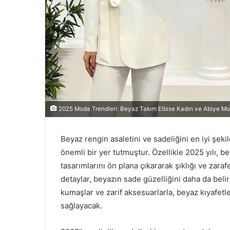
2025 Moda Trendleri: Beyaz Takım Elbise Kadın ve Abiye Mod
Beyaz rengin asaletini ve sadeliğini en iyi şe
önemli bir yer tutmuştur. Özellikle 2025 yılı, 
tasarımlarını ön plana çıkararak şıklığı ve zarafe
detaylar, beyazın sade güzelliğini daha da belirg
kumaşlar ve zarif aksesuarlarla, beyaz kıyafetl
sağlayacak.