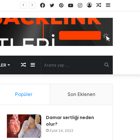
Facebook
Twitter
Pinterest
YouTube
Instagram
Kayıt
Rastgele
Kenar
Ol
Makale
Bölmesi
Rastgele
Kenar
Arama
LER
Makale
Bölmesi
yap
Popüler
Son Eklenen
...
Damar sertliği neden
olur?
Eylül 24, 2022