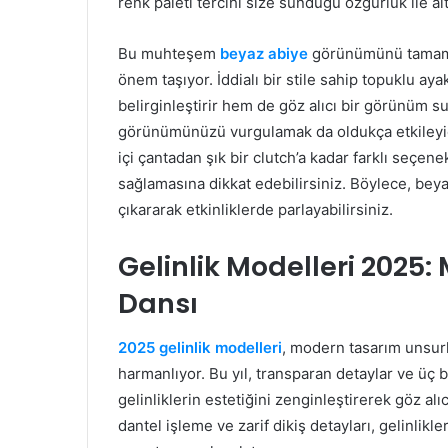
renk paleti tercihi size sunduğu özgürlük ile alt
Bu muhteşem
beyaz abiye
görünümünü tamamla
önem taşıyor. İddialı bir stile sahip topuklu aya
belirginleştirir hem de göz alıcı bir görünüm sun
görünümünüzü vurgulamak da oldukça etkileyici
içi çantadan şık bir clutch’a kadar farklı seçe
sağlamasına dikkat edebilirsiniz. Böylece, bey
çıkararak etkinliklerde parlayabilirsiniz.
Gelinlik Modelleri 2025:
Dansı
2025 gelinlik modelleri
, modern tasarım unsurla
harmanlıyor. Bu yıl, transparan detaylar ve üç b
gelinliklerin estetiğini zenginleştirerek göz al
dantel işleme ve zarif dikiş detayları, gelinlikle