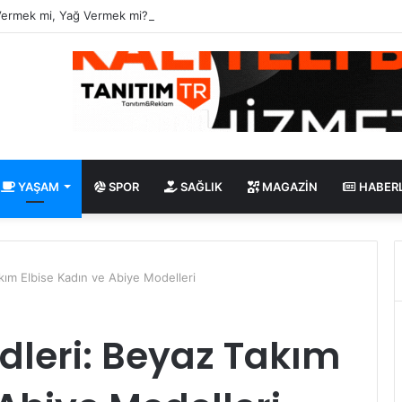
Vermek mi, Yağ Vermek mi? Aynı Şey Sanıyoruz Ama Değil!
YAŞAM
SPOR
SAĞLIK
MAGAZIN
HABER
ım Elbise Kadın ve Abiye Modelleri
dleri: Beyaz Takım