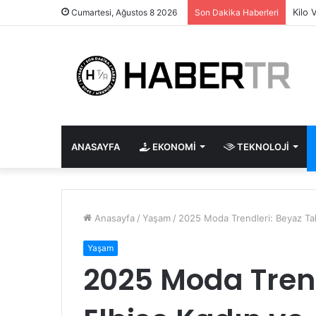
Kilo 
Cumartesi, Ağustos 8 2026
Son Dakika Haberleri
ANASAYFA
EKONOMI
TEKNOLOJI
Anasayfa
/
Yaşam
/
2025 Moda Trendleri: Beyaz Tak
Yaşam
2025 Moda Tren