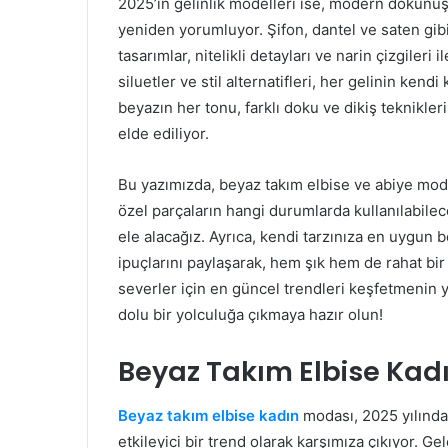
2025’in gelinlik modelleri ise, modern dokunuş
yeniden yorumluyor. Şifon, dantel ve saten gibi
tasarımlar, nitelikli detayları ve narin çizgileri
siluetler ve stil alternatifleri, her gelinin kend
beyazın her tonu, farklı doku ve dikiş teknikleri
elde ediliyor.
Bu yazımızda, beyaz takım elbise ve abiye mod
özel parçaların hangi durumlarda kullanılabilec
ele alacağız. Ayrıca, kendi tarzınıza en uygun
ipuçlarını paylaşarak, hem şık hem de rahat b
severler için en güncel trendleri keşfetmenin yan
dolu bir yolculuğa çıkmaya hazır olun!
Beyaz Takım Elbise Kad
Beyaz takım elbise kadın
modası, 2025 yılında 
etkileyici bir trend olarak karşımıza çıkıyor. G