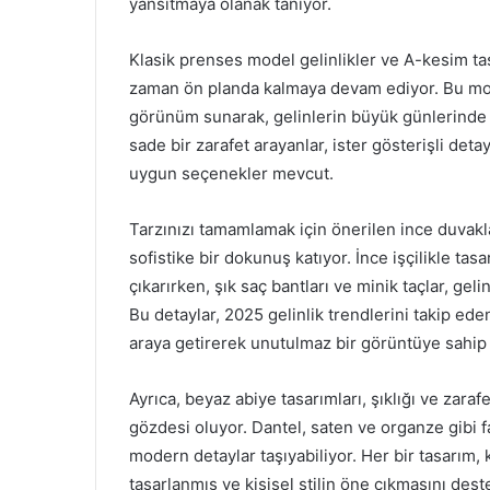
yansıtmaya olanak tanıyor.
Klasik prenses model gelinlikler ve A-kesim tasa
zaman ön planda kalmaya devam ediyor. Bu model
görünüm sunarak, gelinlerin büyük günlerinde ke
sade bir zarafet arayanlar, ister gösterişli deta
uygun seçenekler mevcut.
Tarzınızı tamamlamak için önerilen ince duvak
sofistike bir dokunuş katıyor. İnce işçilikle tas
çıkarırken, şık saç bantları ve minik taçlar, geli
Bu detaylar, 2025 gelinlik trendlerini takip ed
araya getirerek unutulmaz bir görüntüye sahip
Ayrıca, beyaz abiye tasarımları, şıklığı ve zaraf
gözdesi oluyor. Dantel, saten ve organze gibi f
modern detaylar taşıyabiliyor. Her bir tasarım, 
tasarlanmış ve kişisel stilin öne çıkmasını dest