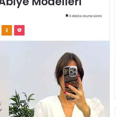
 Abiye Modelleri
4 dakika okuma süresi
VKontakte
Odnoklassniki
Pocket