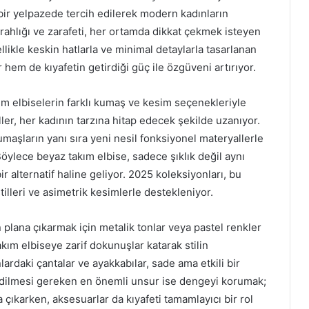
 bir yelpazede tercih edilerek modern kadınların
erahlığı ve zarafeti, her ortamda dikkat çekmek isteyen
ikle keskin hatlarla ve minimal detaylarla tasarlanan
em de kıyafetin getirdiği güç ile özgüveni artırıyor.
ım elbiselerin farklı kumaş ve kesim seçenekleriyle
iller, her kadının tarzına hitap edecek şekilde uzanıyor.
kumaşların yanı sıra yeni nesil fonksiyonel materyallerle
Böylece beyaz takım elbise, sadece şıklık değil aynı
r alternatif haline geliyor. 2025 koleksiyonları, bu
stilleri ve asimetrik kesimlerle destekleniyor.
lana çıkarmak için metalik tonlar veya pastel renkler
kım elbiseye zarif dokunuşlar katarak stilin
ardaki çantalar ve ayakkabılar, sade ama etkili bir
dilmesi gereken en önemli unsur ise dengeyi korumak;
 çıkarken, aksesuarlar da kıyafeti tamamlayıcı bir rol