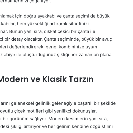
ernatiflerinizi çoğaltıyor.
mak için doğru ayakkabı ve çanta seçimi de büyük
kkabılar, hem yüksekliği artırarak silüetinizi
ar. Bunun yanı sıra, dikkat çekici bir çanta ile
 bir detay olacaktır. Çanta seçiminde, büyük bir avuç
nekleri değerlendirerek, genel kombininize uyum
az abiye ile oluşturduğunuz şıklığı her zaman ön plana
 Modern ve Klasik Tarzın
rını geleneksel gelinlik geleneğiyle başarılı bir şekilde
oyutlu çiçek motifleri gibi yenilikçi dokunuşlar,
ıcı bir görünüm sağlıyor. Modern kesimlerin yanı sıra,
rdeki şıklığı artırıyor ve her gelinin kendine özgü stilini