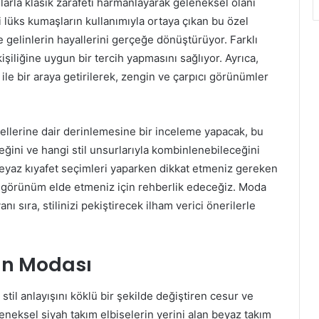
larla klasik zarafeti harmanlayarak geleneksel olanı
 lüks kumaşların kullanımıyla ortaya çıkan bu özel
 ile gelinlerin hayallerini gerçeğe dönüştürüyor. Farklı
i kişiliğine uygun bir tercih yapmasını sağlıyor. Ayrıca,
 ile bir araya getirilerek, zengin ve çarpıcı görünümler
ellerine dair derinlemesine bir inceleme yapacak, bu
eğini ve hangi stil unsurlarıyla kombinlenebileceğini
 beyaz kıyafet seçimleri yaparken dikkat etmeniz gereken
ir görünüm elde etmeniz için rehberlik edeceğiz. Moda
ı sıra, stilinizi pekiştirecek ilham verici önerilerle
ın Modası
stil anlayışını köklü bir şekilde değiştiren cesur ve
eleneksel siyah takım elbiselerin yerini alan beyaz takım