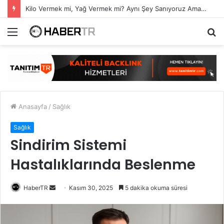
7 Ağustos Haftasında Vizyona Girecek Filmler
Menü
A
y
...
Anasayfa
/
Sağlık
Sağlık
Sindirim Sistemi
Hastalıklarında Beslenme
Bir
HaberTR
Kasım 30, 2025
5 dakika okuma süresi
e-
posta
göndermek