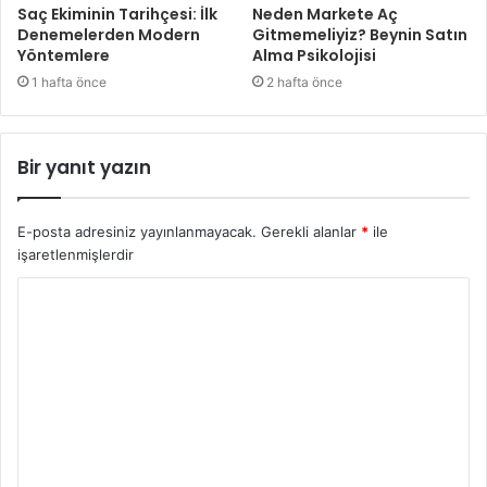
Saç Ekiminin Tarihçesi: İlk
Neden Markete Aç
Denemelerden Modern
Gitmemeliyiz? Beynin Satın
Yöntemlere
Alma Psikolojisi
1 hafta önce
2 hafta önce
Bir yanıt yazın
E-posta adresiniz yayınlanmayacak.
Gerekli alanlar
*
ile
işaretlenmişlerdir
Y
o
r
u
m
*