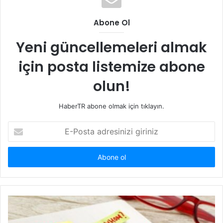
Abone Ol
Yeni güncellemeleri almak
için posta listemize abone
olun!
HaberTR abone olmak için tıklayın.
E-
Posta
adresinizi
giriniz