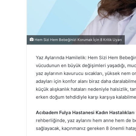
Hem Sizi Hem Bebeğinizi Korumak İçin 8 Kritik Uyarı
Yaz Aylarında Hamilelik: Hem Sizi Hem Bebeğini
vücudunun en büyük değişimleri yaşadığı, muci
yaz aylarının kavurucu sıcakları, yüksek nem o
adayları için konfor alanı biraz daha daralabilm
küçük alışkanlık hataları nedeniyle halsizlik, ta
erken doğum tehdidiyle karşı karşıya kalabilme
Acıbadem Fulya Hastanesi Kadın Hastalıkları
rehberliğinde, yaz aylarını hem anne hem de be
sağlayacak, kaçınmanız gereken 8 önemli hatayı 