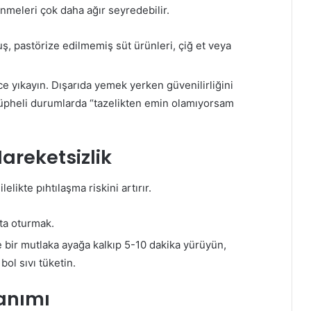
lenmeleri çok daha ağır seyredebilir.
uş, pastörize edilmemiş süt ürünleri, çiğ et veya
e yıkayın. Dışarıda yemek yerken güvenilirliğini
Şüpheli durumlarda “tazelikten emin olamıyorsam
Hareketsizlik
likte pıhtılaşma riskini artırır.
ta oturmak.
e bir mutlaka ayağa kalkıp 5-10 dakika yürüyün,
ol sıvı tüketin.
lanımı