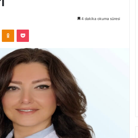
ı
4 dakika okuma süresi
VKontakte
Odnoklassniki
Pocket