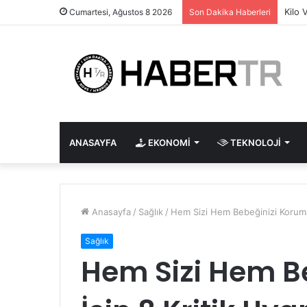
Kilo 
Cumartesi, Ağustos 8 2026
Son Dakika Haberleri
ANASAYFA
EKONOMI
TEKNOLOJI
Anasayfa
/
Sağlık
/
Hem Sizi Hem Bebeğinizi Korumak
Sağlık
Hem Sizi Hem B