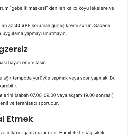
rum “gebelik maskesi” denilen kalıcı koyu lekelere ve
e en az
30 SPF
korumalı güneş kremi sürün. Sadece
de uygulama yapmayı unutmayın.
Egzersiz
ası hayati önem taşır.
de ağır tempoda yürüyüş yapmak veya spor yapmak. Bu
arabilir.
atlerini (sabah 07.00-09.00 veya akşam 19.00 sonrası)
nli ve ferahlatıcı sporudur.
al Etmek
r ve mikroorganizmalar ürer. Hamilelikte bağışıklık