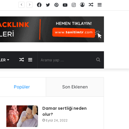
Facebook
Twitter
Pinterest
YouTube
Instagram
Kayıt
Rastgele
Kenar
Ol
Makale
Bölmesi
Rastgele
Kenar
Arama
LER
Makale
Bölmesi
yap
Popüler
Son Eklenen
...
Damar sertliği neden
olur?
Eylül 24, 2022