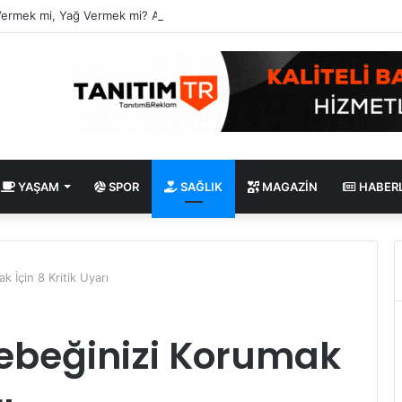
Vermek mi, Yağ Vermek mi? Aynı Şey Sanıyoruz Ama Değil!
YAŞAM
SPOR
SAĞLIK
MAGAZIN
HABER
 İçin 8 Kritik Uyarı
ebeğinizi Korumak