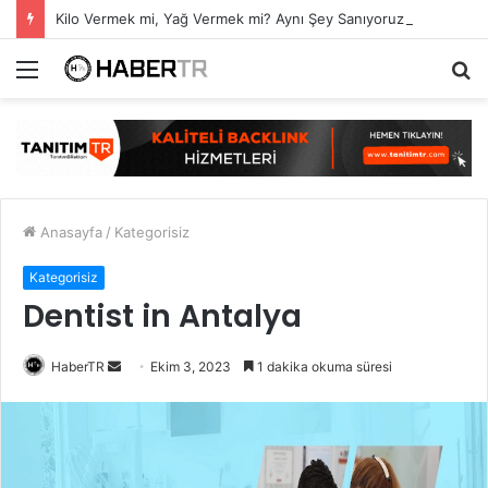
Kilo Vermek mi, Yağ Vermek mi? Aynı Şey Sanıyoruz Ama Değil!
Menü
A
y
...
Anasayfa
/
Kategorisiz
Kategorisiz
Dentist in Antalya
Bir
HaberTR
Ekim 3, 2023
1 dakika okuma süresi
e-
posta
göndermek