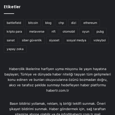
Etiketler
battlefield
bitcoin
blog
chp
dizi
ethereum
kripto para
metaverse
nft
otomobil
oyun
pubg
sanat
siber güvenlik
siyaset
sosyal medya
voleybol
yapay zeka
Habercilik ilkelerine harfiyen uyma misyonu ile yayın hayatına
başlayan; Türkiye ve dünyada haber niteliği taşıyan tüm gelişmeleri
konu edinen ve bunları okuyucularına özünü bozmadan doğru,
akıcı ve tarafsız şekilde sunmayı hedefleyen haber platformu
habertr.com.tr
Basın bildirisi yollamak, reklam, iş birliği teklifi sunmak. Öneri
şikayet bildirimi sunmak. Haber göndermek için, sağ taraftan
sitemize abone olabilir ya da info@habertr.com.tr mail