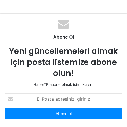
Abone Ol
Yeni güncellemeleri almak
için posta listemize abone
olun!
HaberTR abone olmak için tıklayın.
E-
Posta
adresinizi
giriniz