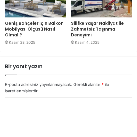
Geniş Bahçeler İçin Balkon
Silifke Yaşar Nakliyat ile
Mobilyası Ölçüsü Nasıl
Zahmetsiz Taşınma
Olmalı?
Deneyimi
Kasım 28, 2025
Kasım 4, 2025
Bir yanıt yazın
E-posta adresiniz yayınlanmayacak.
Gerekli alanlar
*
ile
işaretlenmişlerdir
Y
o
r
u