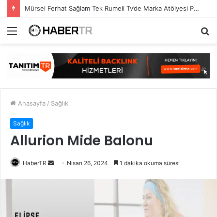
Mürsel Ferhat Sağlam Tek Rumeli Tv’de Marka Atölyesi Programına Konuk Oldu
Menü
A
y
...
Anasayfa
/
Sağlık
Sağlık
Allurion Mide Balonu
Bir
HaberTR
Nisan 26, 2024
1 dakika okuma süresi
e-
posta
göndermek