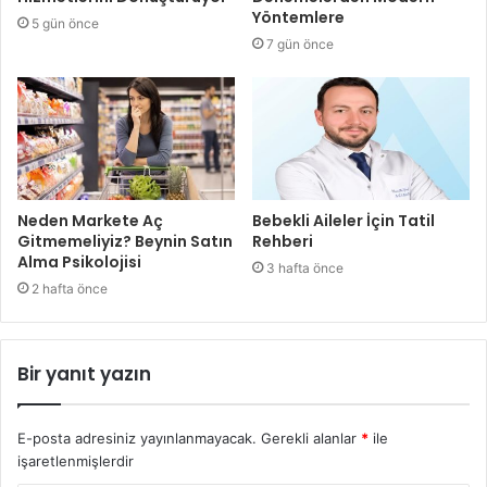
Yöntemlere
5 gün önce
7 gün önce
Neden Markete Aç
Bebekli Aileler İçin Tatil
Gitmemeliyiz? Beynin Satın
Rehberi
Alma Psikolojisi
3 hafta önce
2 hafta önce
Bir yanıt yazın
E-posta adresiniz yayınlanmayacak.
Gerekli alanlar
*
ile
işaretlenmişlerdir