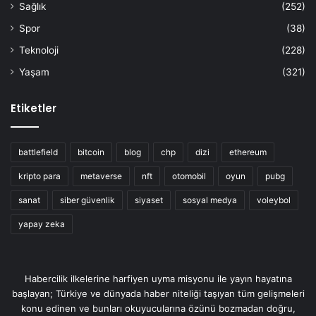
Sağlık
(252)
Spor
(38)
Teknoloji
(228)
Yaşam
(321)
Etiketler
battlefield
bitcoin
blog
chp
dizi
ethereum
kripto para
metaverse
nft
otomobil
oyun
pubg
sanat
siber güvenlik
siyaset
sosyal medya
voleybol
yapay zeka
Habercilik ilkelerine harfiyen uyma misyonu ile yayın hayatına
başlayan; Türkiye ve dünyada haber niteliği taşıyan tüm gelişmeleri
konu edinen ve bunları okuyucularına özünü bozmadan doğru,