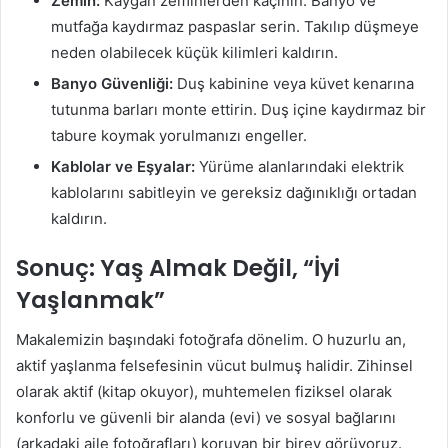
Zemin:
Kaygan zeminlerden kaçının. Banyo ve
mutfağa kaydırmaz paspaslar serin. Takılıp düşmeye
neden olabilecek küçük kilimleri kaldırın.
Banyo Güvenliği:
Duş kabinine veya küvet kenarına
tutunma barları monte ettirin. Duş içine kaydırmaz bir
tabure koymak yorulmanızı engeller.
Kablolar ve Eşyalar:
Yürüme alanlarındaki elektrik
kablolarını sabitleyin ve gereksiz dağınıklığı ortadan
kaldırın.
Sonuç: Yaş Almak Değil, “İyi
Yaşlanmak”
Makalemizin başındaki fotoğrafa dönelim. O huzurlu an,
aktif yaşlanma felsefesinin vücut bulmuş halidir. Zihinsel
olarak aktif (kitap okuyor), muhtemelen fiziksel olarak
konforlu ve güvenli bir alanda (evi) ve sosyal bağlarını
(arkadaki aile fotoğrafları) koruyan bir birey görüyoruz.