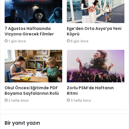
7 Ağustos Haftasında
Ege’den Orta Asya’ya Yeni
Vizyona Girecek Filmler
Köprü
1 gün önce
6 gün önce
Okul Öncesi Eğitimde PDF
Zorlu PSM’de Haftanın
Boyama Sayfalarının Rolü
Ritmi
2 hafta önce
3 hafta önce
Bir yanıt yazın