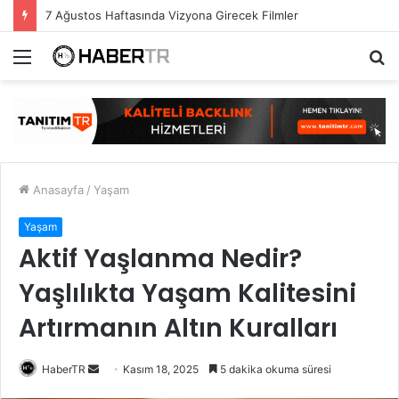
7 Ağustos Haftasında Vizyona Girecek Filmler
Menü
A
y
...
Anasayfa
/
Yaşam
Yaşam
Aktif Yaşlanma Nedir?
Yaşlılıkta Yaşam Kalitesini
Artırmanın Altın Kuralları
Bir
HaberTR
Kasım 18, 2025
5 dakika okuma süresi
e-