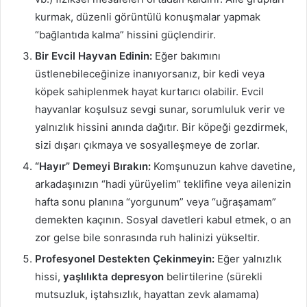
kurmak, düzenli görüntülü konuşmalar yapmak
“bağlantıda kalma” hissini güçlendirir.
Bir Evcil Hayvan Edinin:
Eğer bakımını
üstlenebileceğinize inanıyorsanız, bir kedi veya
köpek sahiplenmek hayat kurtarıcı olabilir. Evcil
hayvanlar koşulsuz sevgi sunar, sorumluluk verir ve
yalnızlık hissini anında dağıtır. Bir köpeği gezdirmek,
sizi dışarı çıkmaya ve sosyalleşmeye de zorlar.
“Hayır” Demeyi Bırakın:
Komşunuzun kahve davetine,
arkadaşınızın “hadi yürüyelim” teklifine veya ailenizin
hafta sonu planına “yorgunum” veya “uğraşamam”
demekten kaçının. Sosyal davetleri kabul etmek, o an
zor gelse bile sonrasında ruh halinizi yükseltir.
Profesyonel Destekten Çekinmeyin:
Eğer yalnızlık
hissi,
yaşlılıkta depresyon
belirtilerine (sürekli
mutsuzluk, iştahsızlık, hayattan zevk alamama)