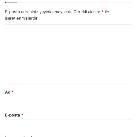
E-posta adresiniz yayınlanmayacak.
Gerekli alanlar
*
ile
işaretlenmişlerdir
Y
o
r
u
m
*
Ad
*
E-posta
*