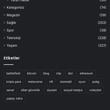
Kategorisiz
(74)
Magazin
(39)
Sağlık
(253)
Spor
(38)
Teknoloji
(228)
Yaşam
(321)
Etiketler
battlefield
bitcoin
blog
chp
dizi
ethereum
kripto para
metaverse
nft
otomobil
oyun
pubg
sanat
siber güvenlik
siyaset
sosyal medya
voleybol
yapay zeka