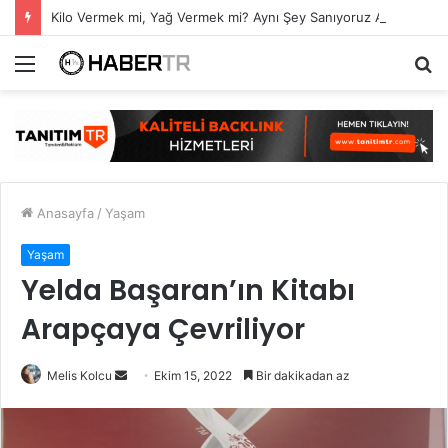
Kilo Vermek mi, Yağ Vermek mi? Aynı Şey Sanıyoruz Ama Değil!
Menü
A
y
...
Anasayfa
/
Yaşam
Yaşam
Yelda Başaran’ın Kitabı
Arapçaya Çevriliyor
Bir
Melis Kolcu
Ekim 15, 2022
Bir dakikadan az
e-
posta
göndermek