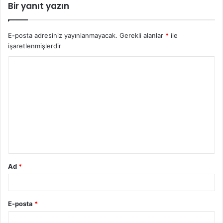
Bir yanıt yazın
E-posta adresiniz yayınlanmayacak.
Gerekli alanlar
*
ile
işaretlenmişlerdir
Y
o
r
u
m
*
Ad
*
E-posta
*