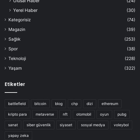
Ulusal Haber
(24)
Yerel Haber
(30)
Kategorisiz
(74)
Magazin
(39)
Sağlık
(253)
Spor
(38)
Teknoloji
(228)
Yaşam
(322)
Etiketler
battlefield
bitcoin
blog
chp
dizi
ethereum
kripto para
metaverse
nft
otomobil
oyun
pubg
sanat
siber güvenlik
siyaset
sosyal medya
voleybol
yapay zeka