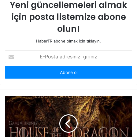
Yeni güncellemeleri almak
için posta listemize abone
olun!
HaberTR abone olmak için tıklayın.
E-
Posta
adresinizi
giriniz