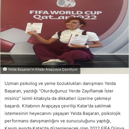
Yelda Başaran'ın Kitabı Arapçaya Çevriliyor
Uzman psikolog ve yeme bozuklukları danışmanı Yelda
Başaran, yazdığı “Oturduğunuz Yerde Zayıflamak İster
misiniz” isimli kitabıyla da dikkatleri üzerine çekmeyi
başardı. Kitabının Arapçaya çevrilip Katar’da satılmak
istemesinin heyecanını yaşayan Yelda Başaran, psikolojik
performans danışmanlığını ve sunuculuğunu yaptığı,
Kasım ayında Katar’da düzenlenecek olan 2022 FİFA Dünya