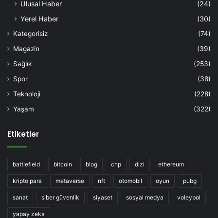
Ulusal Haber
(24)
Yerel Haber
(30)
Kategorisiz
(74)
Magazin
(39)
Sağlık
(253)
Spor
(38)
Teknoloji
(228)
Yaşam
(322)
Etiketler
battlefield
bitcoin
blog
chp
dizi
ethereum
kripto para
metaverse
nft
otomobil
oyun
pubg
sanat
siber güvenlik
siyaset
sosyal medya
voleybol
yapay zeka