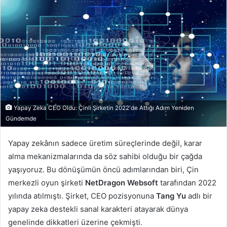
posta
göndermek
Yapay Zeka CEO Oldu: Çinli Şirketin 2022'de Attığı Adım Yeniden
Gündemde
Yapay zekânın sadece üretim süreçlerinde değil, karar
alma mekanizmalarında da söz sahibi olduğu bir çağda
yaşıyoruz. Bu dönüşümün öncü adımlarından biri, Çin
merkezli oyun şirketi
NetDragon Websoft
tarafından 2022
yılında atılmıştı. Şirket, CEO pozisyonuna
Tang Yu
adlı bir
yapay zeka destekli sanal karakteri atayarak dünya
genelinde dikkatleri üzerine çekmişti.