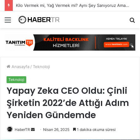
Kilo Vermek mi, Yağ Vermek mi? Aynı Şey Sanıyoruz Ama Değil!
Menü
A
y
...
Anasayfa
/
Teknoloji
Teknoloji
Yapay Zeka CEO Oldu: Çinli
Şirketin 2022’de Attığı Adım
Yeniden Gündemde
Bir
HaberTR
Nisan 26, 2025
1 dakika okuma süresi
e-