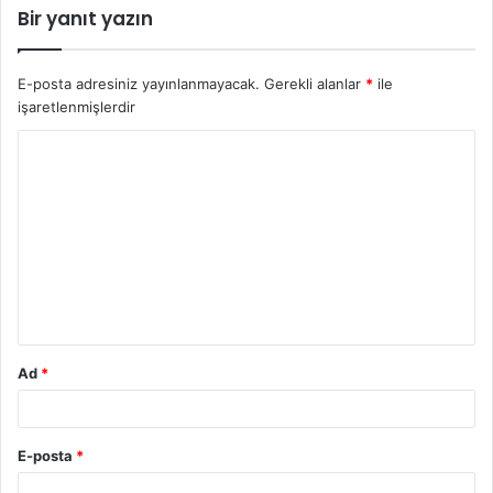
Bir yanıt yazın
E-posta adresiniz yayınlanmayacak.
Gerekli alanlar
*
ile
işaretlenmişlerdir
Y
o
r
u
m
*
Ad
*
E-posta
*