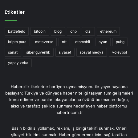
Etiketler
battlefield
bitcoin
blog
chp
dizi
ethereum
kripto para
metaverse
nft
otomobil
oyun
pubg
sanat
siber güvenlik
siyaset
sosyal medya
voleybol
yapay zeka
Habercilik ilkelerine harfiyen uyma misyonu ile yayın hayatına
başlayan; Türkiye ve dünyada haber niteliği taşıyan tüm gelişmeleri
konu edinen ve bunları okuyucularına özünü bozmadan doğru,
akıcı ve tarafsız şekilde sunmayı hedefleyen haber platformu
habertr.com.tr
Basın bildirisi yollamak, reklam, iş birliği teklifi sunmak. Öneri
şikayet bildirimi sunmak. Haber göndermek için, sağ taraftan