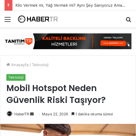
Kilo Vermek mi, Yağ Vermek mi? Aynı Şey Sanıyoruz Ama Değil!
Menü
A
y
...
Anasayfa
/
Teknoloji
Teknoloji
Mobil Hotspot Neden
Güvenlik Riski Taşıyor?
Bir
HaberTR
Mayıs 22, 2026
1 dakika okuma süresi
e-
posta
göndermek