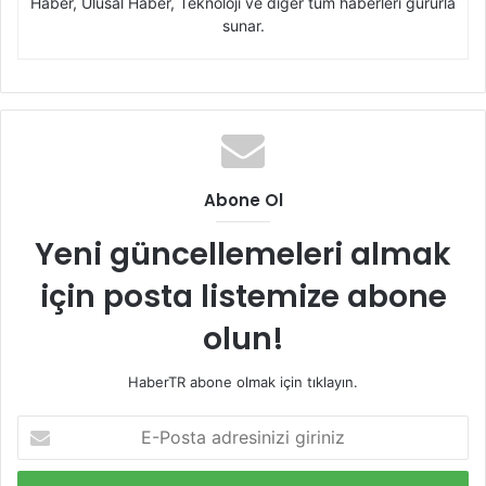
Haber, Ulusal Haber, Teknoloji ve diğer tüm haberleri gururla
sunar.
Abone Ol
Yeni güncellemeleri almak
için posta listemize abone
olun!
HaberTR abone olmak için tıklayın.
E-
Posta
adresinizi