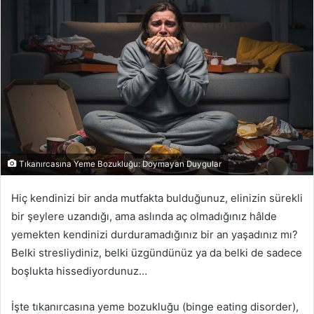
posta
göndermek
Tıkanırcasına Yeme Bozukluğu: Doymayan Duygular
Hiç kendinizi bir anda mutfakta bulduğunuz, elinizin sürekli
bir şeylere uzandığı, ama aslında aç olmadığınız hâlde
yemekten kendinizi durduramadığınız bir an yaşadınız mı?
Belki stresliydiniz, belki üzgündünüz ya da belki de sadece
boşlukta hissediyordunuz…
İşte tıkanırcasına yeme bozukluğu (binge eating disorder),