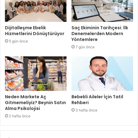
Dijitalleşme Ebelik
Saç Ekiminin Tarihçesi: İlk
Hizmetlerini Dönüştürüyor
Denemelerden Modern
Yöntemlere
5 gün önce
7 gün önce
Neden Markete Aç
Bebekli Aileler İçin Tatil
Gitmemeliyiz? Beynin Satın
Rehberi
Alma Psikolojisi
3 hafta önce
2 hafta önce