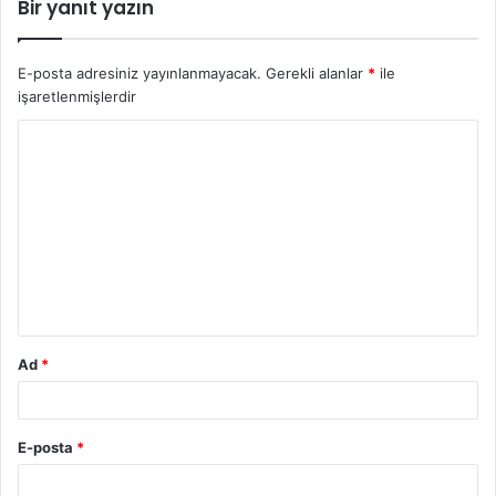
Bir yanıt yazın
E-posta adresiniz yayınlanmayacak.
Gerekli alanlar
*
ile
işaretlenmişlerdir
Y
o
r
u
m
*
Ad
*
E-posta
*