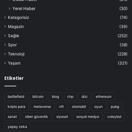
Yerel Haber
(30)
Kategorisiz
(74)
Magazin
(39)
Sağlık
(252)
Spor
(38)
Teknoloji
(228)
Yaşam
(321)
Etiketler
battlefield
bitcoin
blog
chp
dizi
ethereum
kripto para
metaverse
nft
otomobil
oyun
pubg
sanat
siber güvenlik
siyaset
sosyal medya
voleybol
yapay zeka