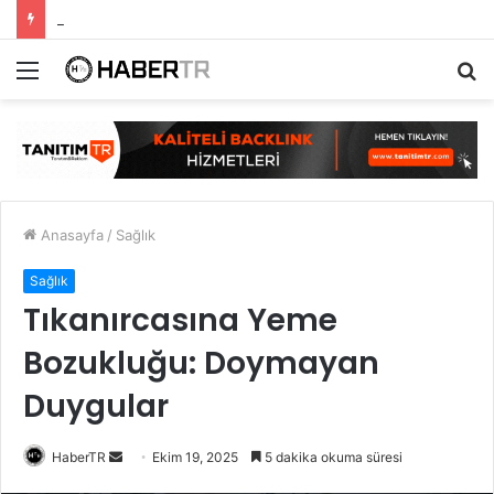
E-Posta Kutunuz Aslında Ne Kadar Güvenli?
Menü
A
y
...
Anasayfa
/
Sağlık
Sağlık
Tıkanırcasına Yeme
Bozukluğu: Doymayan
Duygular
Bir
HaberTR
Ekim 19, 2025
5 dakika okuma süresi
e-