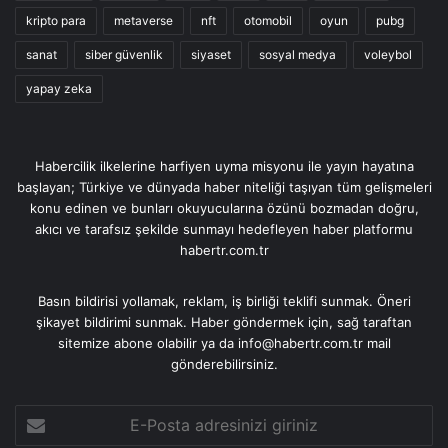
kripto para
metaverse
nft
otomobil
oyun
pubg
sanat
siber güvenlik
siyaset
sosyal medya
voleybol
yapay zeka
Habercilik ilkelerine harfiyen uyma misyonu ile yayın hayatına
başlayan; Türkiye ve dünyada haber niteliği taşıyan tüm gelişmeleri
konu edinen ve bunları okuyucularına özünü bozmadan doğru,
akıcı ve tarafsız şekilde sunmayı hedefleyen haber platformu
habertr.com.tr
Basın bildirisi yollamak, reklam, iş birliği teklifi sunmak. Öneri
şikayet bildirimi sunmak. Haber göndermek için, sağ taraftan
sitemize abone olabilir ya da info@habertr.com.tr mail
gönderebilirsiniz.
E-
Posta