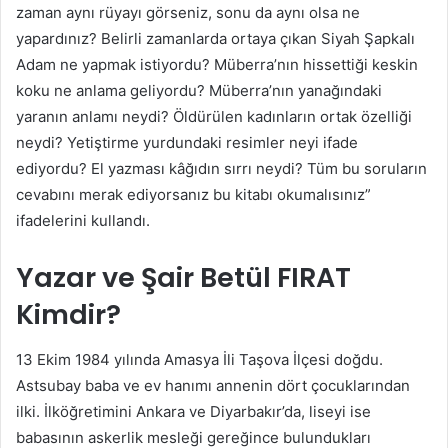
zaman aynı rüyayı görseniz, sonu da aynı olsa ne
yapardınız? Belirli zamanlarda ortaya çıkan Siyah Şapkalı
Adam ne yapmak istiyordu? Müberra’nın hissettiği keskin
koku ne anlama geliyordu? Müberra’nın yanağındaki
yaranın anlamı neydi? Öldürülen kadınların ortak özelliği
neydi? Yetiştirme yurdundaki resimler neyi ifade
ediyordu? El yazması kâğıdın sırrı neydi? Tüm bu soruların
cevabını merak ediyorsanız bu kitabı okumalısınız”
ifadelerini kullandı.
Yazar ve Şair Betül FIRAT
Kimdir?
13 Ekim 1984 yılında Amasya İli Taşova İlçesi doğdu.
Astsubay baba ve ev hanımı annenin dört çocuklarından
ilki. İlköğretimini Ankara ve Diyarbakır’da, liseyi ise
babasının askerlik mesleği gereğince bulundukları