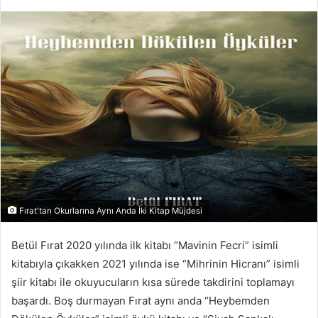
e-
posta
göndermek
Fırat'tan Okurlarına Aynı Anda İki Kitap Müjdesi
Betül Fırat 2020 yılında ilk kitabı “Mavinin Fecri” isimli
kitabıyla çıkakken 2021 yılında ise “Mihrinin Hicranı” isimli
şiir kitabı ile okuyucuların kısa sürede takdirini toplamayı
başardı. Boş durmayan Fırat aynı anda “Heybemden