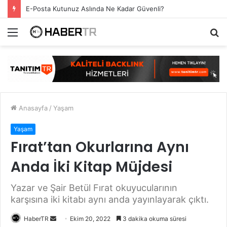
E-Posta Kutunuz Aslında Ne Kadar Güvenli?
Menü
A
y
...
Anasayfa
/
Yaşam
Yaşam
Fırat’tan Okurlarına Aynı
Anda İki Kitap Müjdesi
Yazar ve Şair Betül Fırat okuyucularının
karşısına iki kitabı aynı anda yayınlayarak çıktı.
Bir
HaberTR
Ekim 20, 2022
3 dakika okuma süresi