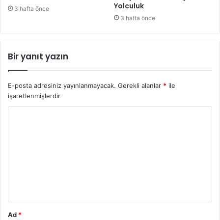
Yolculuk
3 hafta önce
3 hafta önce
Bir yanıt yazın
E-posta adresiniz yayınlanmayacak.
Gerekli alanlar
*
ile
işaretlenmişlerdir
Y
o
r
u
m
*
Ad
*