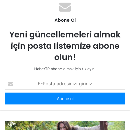
Abone Ol
Yeni güncellemeleri almak
için posta listemize abone
olun!
HaberTR abone olmak için tıklayın.
E-
Posta
adresinizi
giriniz