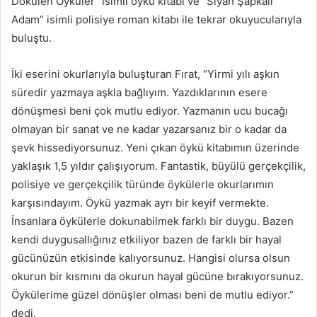
Dökülen Öyküler” isimli öykü kitabı ve “Siyah Şapkalı
Adam” isimli polisiye roman kitabı ile tekrar okuyucularıyla
buluştu.
İki eserini okurlarıyla buluşturan Fırat, “Yirmi yılı aşkın
süredir yazmaya aşkla bağlıyım. Yazdıklarının esere
dönüşmesi beni çok mutlu ediyor. Yazmanın ucu bucağı
olmayan bir sanat ve ne kadar yazarsanız bir o kadar da
şevk hissediyorsunuz. Yeni çıkan öykü kitabımın üzerinde
yaklaşık 1,5 yıldır çalışıyorum. Fantastik, büyülü gerçekçilik,
polisiye ve gerçekçilik türünde öykülerle okurlarımın
karşısındayım. Öykü yazmak ayrı bir keyif vermekte.
İnsanlara öykülerle dokunabilmek farklı bir duygu. Bazen
kendi duygusallığınız etkiliyor bazen de farklı bir hayal
gücünüzün etkisinde kalıyorsunuz. Hangisi olursa olsun
okurun bir kısmını da okurun hayal gücüne bırakıyorsunuz.
Öykülerime güzel dönüşler olması beni de mutlu ediyor.”
dedi.