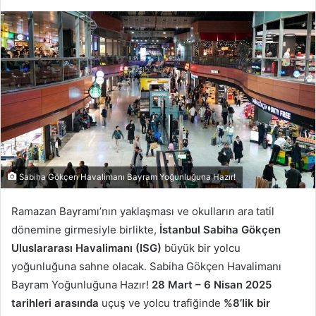
e-
posta
göndermek
Sabiha Gökçen Havalimanı Bayram Yoğunluğuna Hazır!
Ramazan Bayramı’nın yaklaşması ve okulların ara tatil
dönemine girmesiyle birlikte,
İstanbul Sabiha Gökçen
Uluslararası Havalimanı (ISG)
büyük bir yolcu
yoğunluğuna sahne olacak. Sabiha Gökçen Havalimanı
Bayram Yoğunluğuna Hazır!
28 Mart – 6 Nisan 2025
tarihleri arasında
uçuş ve yolcu trafiğinde
%8’lik bir