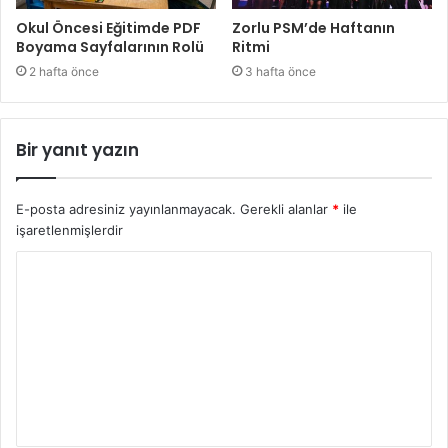
Okul Öncesi Eğitimde PDF
Zorlu PSM’de Haftanın
Boyama Sayfalarının Rolü
Ritmi
2 hafta önce
3 hafta önce
Bir yanıt yazın
E-posta adresiniz yayınlanmayacak.
Gerekli alanlar
*
ile
işaretlenmişlerdir
Y
o
r
u
m
*