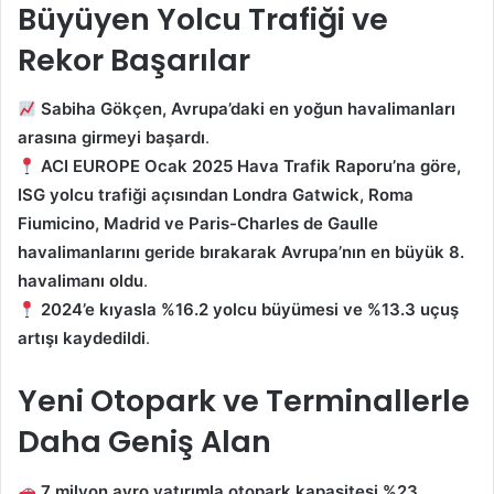
Büyüyen Yolcu Trafiği ve
Rekor Başarılar
Sabiha Gökçen, Avrupa’daki en yoğun havalimanları
arasına girmeyi başardı
.
ACI EUROPE Ocak 2025 Hava Trafik Raporu’na göre,
ISG yolcu trafiği açısından Londra Gatwick, Roma
Fiumicino, Madrid ve Paris-Charles de Gaulle
havalimanlarını geride bırakarak Avrupa’nın en büyük 8.
havalimanı oldu
.
2024’e kıyasla %16.2 yolcu büyümesi ve %13.3 uçuş
artışı kaydedildi
.
Yeni Otopark ve Terminallerle
Daha Geniş Alan
7 milyon avro yatırımla otopark kapasitesi %23