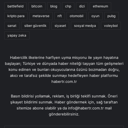
battlefield
bitcoin
blog
chp
dizi
ethereum
kripto para
metaverse
nft
otomobil
oyun
pubg
sanat
siber güvenlik
siyaset
sosyal medya
voleybol
yapay zeka
Habercilik ilkelerine harfiyen uyma misyonu ile yayın hayatına
başlayan; Türkiye ve dünyada haber niteliği taşıyan tüm gelişmeleri
konu edinen ve bunları okuyucularına özünü bozmadan doğru,
akıcı ve tarafsız şekilde sunmayı hedefleyen haber platformu
habertr.com.tr
Basın bildirisi yollamak, reklam, iş birliği teklifi sunmak. Öneri
şikayet bildirimi sunmak. Haber göndermek için, sağ taraftan
sitemize abone olabilir ya da info@habertr.com.tr mail
gönderebilirsiniz.