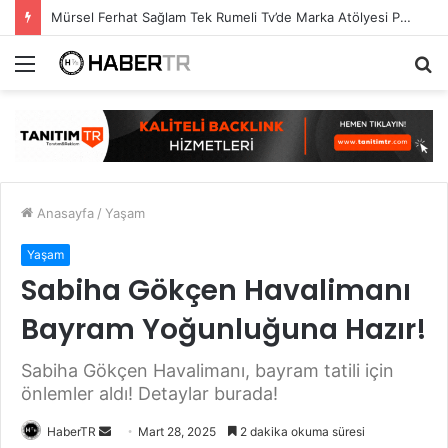
Mürsel Ferhat Sağlam Tek Rumeli Tv’de Marka Atölyesi Programına Konuk Oldu
Menü
A
y
...
Anasayfa
/
Yaşam
Yaşam
Sabiha Gökçen Havalimanı
Bayram Yoğunluğuna Hazır!
Sabiha Gökçen Havalimanı, bayram tatili için
önlemler aldı! Detaylar burada!
Bir
HaberTR
Mart 28, 2025
2 dakika okuma süresi