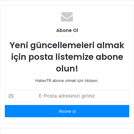
Abone Ol
Yeni güncellemeleri almak
için posta listemize abone
olun!
HaberTR abone olmak için tıklayın.
E-
Posta
adresinizi
giriniz