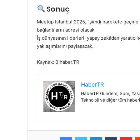
Sonuç
Meetup Istanbul 2025, “şimdi harekete geçme z
bağlantıların adresi olacak.
İş dünyasının liderleri, yapay zekâdan yaratıcı
yaklaşımlarını paylaşacak.
Kaynak: Bihaber.TR
HaberTR
HaberTR Gündem, Spor, Yaşam
Teknoloji ve diğer tüm haberl
Facebook
Twitter
LinkedIn
Tumblr
Pint