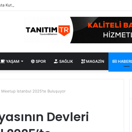
ta Kutunuz Aslında Ne Kadar Güvenli?
YAŞAM
SPOR
SAĞLIK
MAGAZIN
HABER
i Meetup Istanbul 2025’te Buluşuyor
asının Devleri