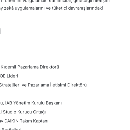
n” önemini vurgulamak. Katılımcılar, geleceğin iletişim
ay zekâ uygulamalarını ve tüketici davranışlarındaki
i
 Kıdemli Pazarlama Direktörü
OE Lideri
ratejileri ve Pazarlama İletişimi Direktörü
u, IAB Yönetim Kurulu Başkanı
I Studio Kurucu Ortağı
ray DAIKIN Takım Kaptanı
k üreticileri