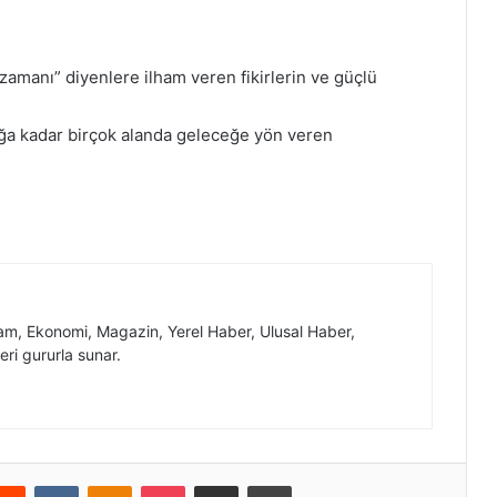
amanı” diyenlere ilham veren fikirlerin ve güçlü
lığa kadar birçok alanda geleceğe yön veren
, Ekonomi, Magazin, Yerel Haber, Ulusal Haber,
eri gururla sunar.
erest
Reddit
VKontakte
Odnoklassniki
Pocket
E-Posta ile paylaş
Yazdır