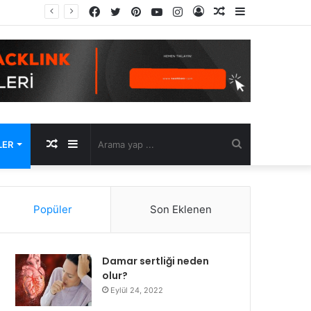
Facebook
Twitter
Pinterest
YouTube
Instagram
Kayıt
Rastgele
Kenar
Ol
Makale
Bölmesi
Rastgele
Kenar
Arama
LER
Makale
Bölmesi
yap
Popüler
Son Eklenen
...
Damar sertliği neden
olur?
Eylül 24, 2022