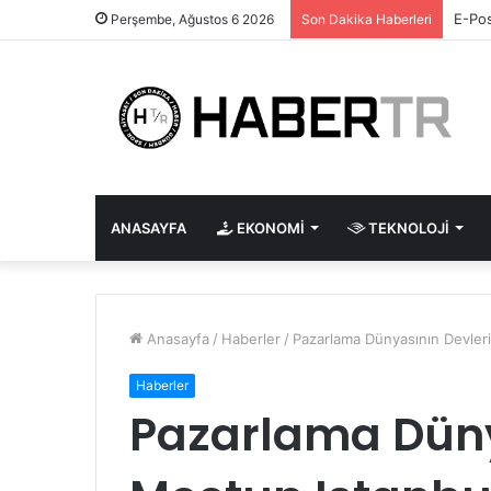
E-Pos
Perşembe, Ağustos 6 2026
Son Dakika Haberleri
ANASAYFA
EKONOMI
TEKNOLOJI
Anasayfa
/
Haberler
/
Pazarlama Dünyasının Devler
Haberler
Pazarlama Düny