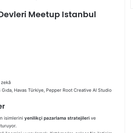
evleri Meetup Istanbul
y zekâ
B Gıda, Havas Türkiye, Pepper Root Creative AI Studio
er
n isimlerini
yenilikçi pazarlama stratejileri
ve
turuyor.