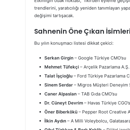
Etkinliğin odak noktası, “fikirden eyleme geçişi
trendlerini, yaratıcılığı yeniden tanımlayan yap
değişimi tartışacak.
Sahnenin Öne Çıkan İsimler
Bu yılın konuşmacı listesi dikkat çekici:
Serkan Girgin
– Google Türkiye CMO’su
Mehmet Tüfekçi
– Arçelik Pazarlama A.Ş.
Talat İşçioğlu
– Ford Türkiye Pazarlama C
Sinem Serdar
– Migros Müşteri Deneyim St
Caner Alpaslan
– TAB Gıda CMO’su
Dr. Cüneyt Devrim
– Havas Türkiye CGO’s
Öner Biberkökü
– Pepper Root Creative A
İlkin Aydın
– A Milli Voleybolcu, Galatasa
Oğul Türkkan & Berk Keklik
– Dijital içeri