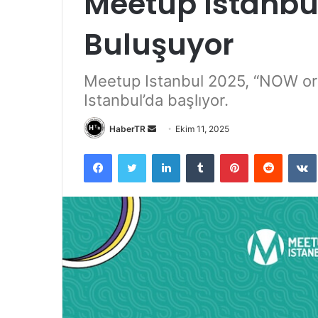
Meetup Istanbul
Buluşuyor
Meetup Istanbul 2025, “NOW or
Istanbul’da başlıyor.
Bir
HaberTR
Ekim 11, 2025
e-
Facebook
Twitter
LinkedIn
Tumblr
Pinterest
Reddit
posta
göndermek