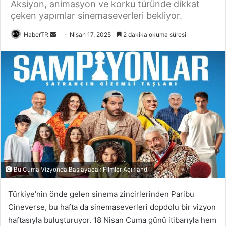
Aksiyon, animasyon ve korku türünde dikkat
çeken yapımlar sinemaseverleri bekliyor.
Bir
HaberTR
Nisan 17, 2025
2 dakika okuma süresi
e-
posta
göndermek
Bu Cuma Vizyonda Başlayacak Filmler Açıklandı
Türkiye’nin önde gelen sinema zincirlerinden Paribu
Cineverse, bu hafta da sinemaseverleri dopdolu bir vizyon
haftasıyla buluşturuyor. 18 Nisan Cuma günü itibarıyla hem