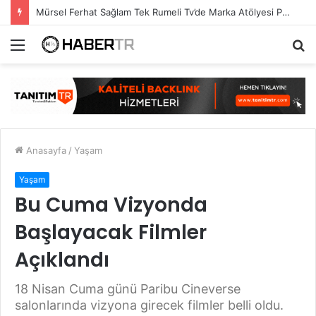
Mürsel Ferhat Sağlam Tek Rumeli Tv’de Marka Atölyesi Programına Konuk Oldu
Menü
A
y
...
Anasayfa
/
Yaşam
Yaşam
Bu Cuma Vizyonda
Başlayacak Filmler
Açıklandı
18 Nisan Cuma günü Paribu Cineverse
salonlarında vizyona girecek filmler belli oldu.