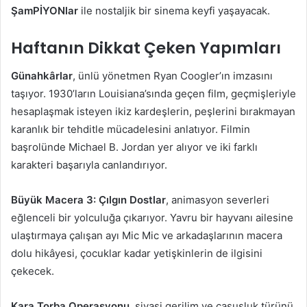
ŞamPİYONlar
ile nostaljik bir sinema keyfi yaşayacak.
Haftanın Dikkat Çeken Yapımları
Günahkârlar
, ünlü yönetmen Ryan Coogler’ın imzasını
taşıyor. 1930’ların Louisiana’sında geçen film, geçmişleriyle
hesaplaşmak isteyen ikiz kardeşlerin, peşlerini bırakmayan
karanlık bir tehditle mücadelesini anlatıyor. Filmin
başrolünde Michael B. Jordan yer alıyor ve iki farklı
karakteri başarıyla canlandırıyor.
Büyük Macera 3: Çılgın Dostlar
, animasyon severleri
eğlenceli bir yolculuğa çıkarıyor. Yavru bir hayvanı ailesine
ulaştırmaya çalışan ayı Mic Mic ve arkadaşlarının macera
dolu hikâyesi, çocuklar kadar yetişkinlerin de ilgisini
çekecek.
Kara Torba Operasyonu
, siyasi gerilim ve casusluk türünü