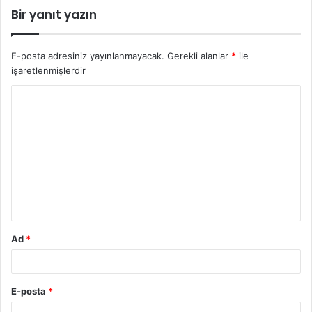
Bir yanıt yazın
E-posta adresiniz yayınlanmayacak.
Gerekli alanlar
*
ile
işaretlenmişlerdir
Y
o
r
u
m
*
Ad
*
E-posta
*