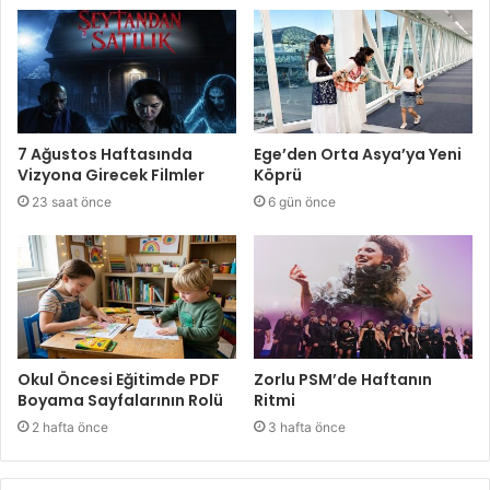
7 Ağustos Haftasında
Ege’den Orta Asya’ya Yeni
Vizyona Girecek Filmler
Köprü
23 saat önce
6 gün önce
Okul Öncesi Eğitimde PDF
Zorlu PSM’de Haftanın
Boyama Sayfalarının Rolü
Ritmi
2 hafta önce
3 hafta önce