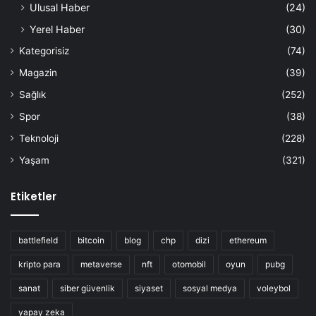
Ulusal Haber
(24)
Yerel Haber
(30)
Kategorisiz
(74)
Magazin
(39)
Sağlık
(252)
Spor
(38)
Teknoloji
(228)
Yaşam
(321)
Etiketler
battlefield
bitcoin
blog
chp
dizi
ethereum
kripto para
metaverse
nft
otomobil
oyun
pubg
sanat
siber güvenlik
siyaset
sosyal medya
voleybol
yapay zeka