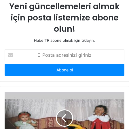
Yeni güncellemeleri almak
için posta listemize abone
olun!
HaberTR abone olmak için tıklayın.
E-
Posta
adresinizi
giriniz