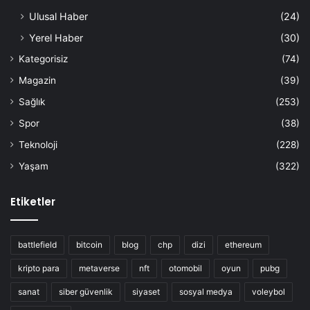
Ulusal Haber
(24)
Yerel Haber
(30)
Kategorisiz
(74)
Magazin
(39)
Sağlık
(253)
Spor
(38)
Teknoloji
(228)
Yaşam
(322)
Etiketler
battlefield
bitcoin
blog
chp
dizi
ethereum
kripto para
metaverse
nft
otomobil
oyun
pubg
sanat
siber güvenlik
siyaset
sosyal medya
voleybol