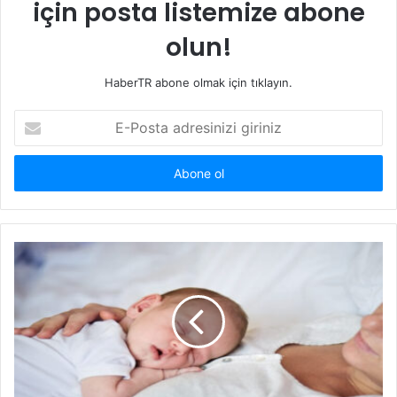
için posta listemize abone
olun!
HaberTR abone olmak için tıklayın.
E-
Posta
adresinizi
giriniz