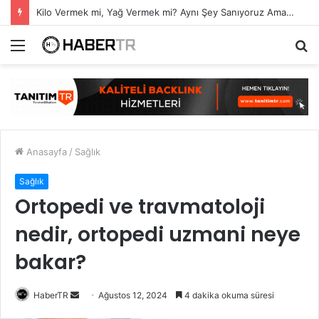
Kilo Vermek mi, Yağ Vermek mi? Aynı Şey Sanıyoruz Ama Değil!
Menü
A
y
...
Anasayfa
/
Sağlık
Sağlık
Ortopedi ve travmatoloji
nedir, ortopedi uzmani neye
bakar?
Bir
HaberTR
Ağustos 12, 2024
4 dakika okuma süresi
e-