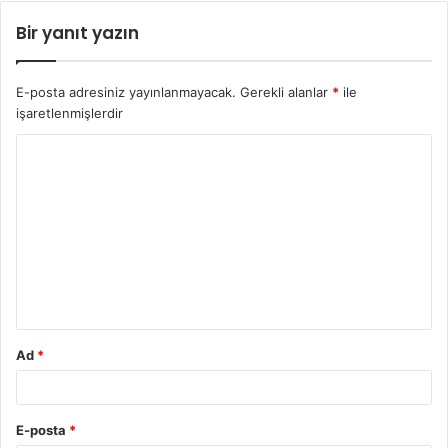
Bir yanıt yazın
E-posta adresiniz yayınlanmayacak.
Gerekli alanlar
*
ile
işaretlenmişlerdir
Y
o
r
u
m
*
Ad
*
E-posta
*