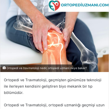
posta
göndermek
Ortopedi ve travmatoloji nedir, ortopedi uzmani neye bakar?
Ortopedi ve Travmatoloji, geçmişten günümüze teknoloji
ile ilerleyen kendisini geliştiren biyo mekanik bir tıp
bölümüdür.
Ortopedi ve Travmatoloji, ortopedi uzmanlığı geçmişi uzun