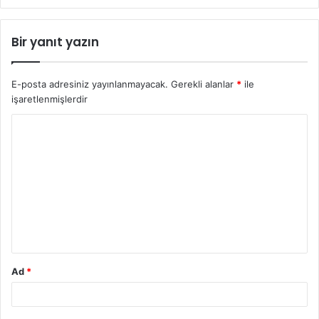
Bir yanıt yazın
E-posta adresiniz yayınlanmayacak.
Gerekli alanlar
*
ile
işaretlenmişlerdir
Y
o
r
u
m
*
Ad
*