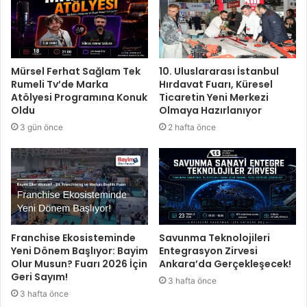
Mürsel Ferhat Sağlam Tek
10. Uluslararası İstanbul
Rumeli Tv’de Marka
Hırdavat Fuarı, Küresel
Atölyesi Programına Konuk
Ticaretin Yeni Merkezi
Oldu
Olmaya Hazırlanıyor
3 gün önce
2 hafta önce
Franchise Ekosisteminde
Savunma Teknolojileri
Yeni Dönem Başlıyor: Bayim
Entegrasyon Zirvesi
Olur Musun? Fuarı 2026 İçin
Ankara’da Gerçekleşecek!
Geri Sayım!
3 hafta önce
3 hafta önce