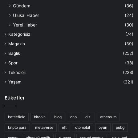
Gündem
(36)
Ulusal Haber
(24)
Yerel Haber
(30)
Kategorisiz
(74)
Magazin
(39)
Sağlık
(252)
Spor
(38)
Teknoloji
(228)
Yaşam
(321)
Etiketler
battlefield
bitcoin
blog
chp
dizi
ethereum
kripto para
metaverse
nft
otomobil
oyun
pubg
sanat
siber güvenlik
siyaset
sosyal medya
voleybol