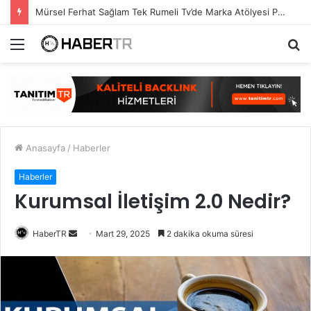
Mürsel Ferhat Sağlam Tek Rumeli Tv’de Marka Atölyesi Programına Konuk Oldu
Menü
A
y
...
Anasayfa
/
Haberler
Haberler
Kurumsal İletişim 2.0 Nedir?
Bir
HaberTR
Mart 29, 2025
2 dakika okuma süresi
e-
posta
göndermek