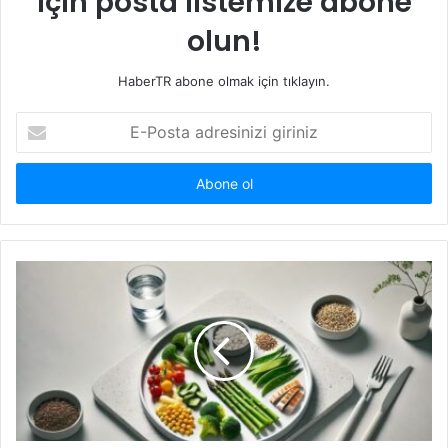
için posta listemize abone
olun!
HaberTR abone olmak için tıklayın.
E-
Posta
adresinizi
giriniz