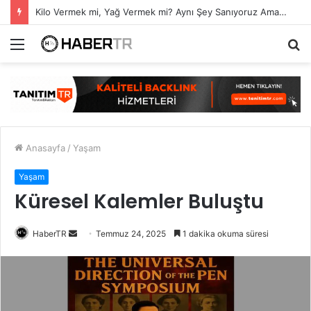
Kilo Vermek mi, Yağ Vermek mi? Aynı Şey Sanıyoruz Ama Değil!
Menü
A
y
...
Anasayfa
/
Yaşam
Yaşam
Küresel Kalemler Buluştu
Bir
HaberTR
Temmuz 24, 2025
1 dakika okuma süresi
e-
posta
göndermek