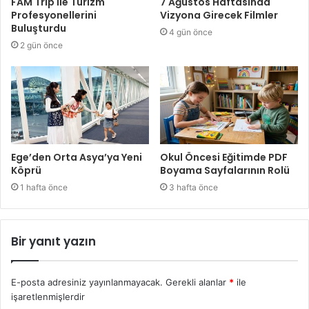
FAM Trip ile Turizm
7 Ağustos Haftasında
Profesyonellerini
Vizyona Girecek Filmler
Buluşturdu
4 gün önce
2 gün önce
Ege’den Orta Asya’ya Yeni
Okul Öncesi Eğitimde PDF
Köprü
Boyama Sayfalarının Rolü
1 hafta önce
3 hafta önce
Bir yanıt yazın
E-posta adresiniz yayınlanmayacak.
Gerekli alanlar
*
ile
işaretlenmişlerdir