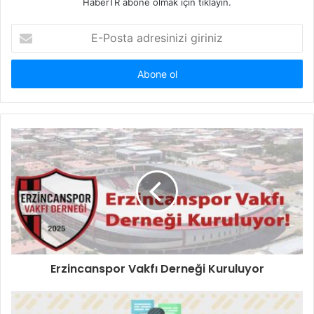
HaberTR abone olmak için tıklayın.
E-
Posta
adresinizi
giriniz
Erzincanspor Vakfı Derneği Kuruluyor