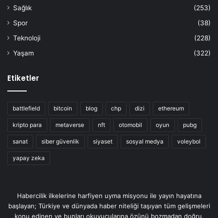
Sağlık
(253)
Spor
(38)
Teknoloji
(228)
Yaşam
(322)
Etiketler
battlefield
bitcoin
blog
chp
dizi
ethereum
kripto para
metaverse
nft
otomobil
oyun
pubg
sanat
siber güvenlik
siyaset
sosyal medya
voleybol
yapay zeka
Habercilik ilkelerine harfiyen uyma misyonu ile yayın hayatına
başlayan; Türkiye ve dünyada haber niteliği taşıyan tüm gelişmeleri
konu edinen ve bunları okuyucularına özünü bozmadan doğru,