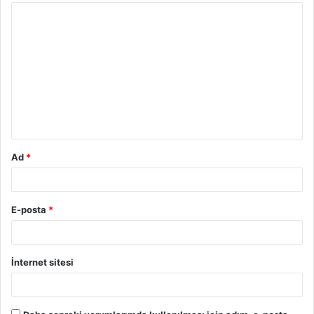
Y
o
r
u
m
*
Ad
*
E-posta
*
İnternet sitesi