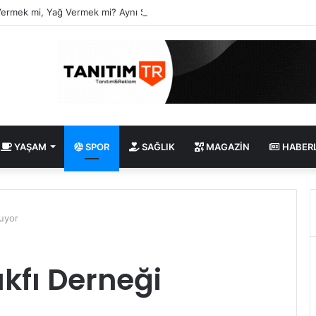
Vermek mi, Yağ Vermek mi? Aynı Şey Sanıyoruz Ama Değil!
YAŞAM
SPOR
SAĞLIK
MAGAZIN
HABER
luyor
kfı Derneği