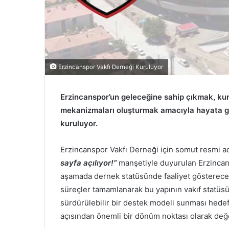
Erzincanspor Vakfı Derneği Kuruluyor
Erzincanspor’un geleceğine sahip çıkmak, kur
mekanizmaları oluşturmak amacıyla hayata ge
kuruluyor.
Erzincanspor Vakfı Derneği için somut resmi ad
sayfa açılıyor!”
manşetiyle duyurulan Erzincansp
aşamada dernek statüsünde faaliyet göstereceği
süreçler tamamlanarak bu yapının vakıf statüs
sürdürülebilir bir destek modeli sunması hede
açısından önemli bir dönüm noktası olarak değe