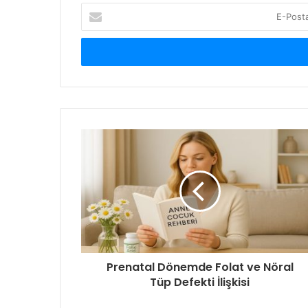
E-
Posta
adresinizi
giriniz
Prenatal Dönemde Folat ve Nöral
Tüp Defekti İlişkisi