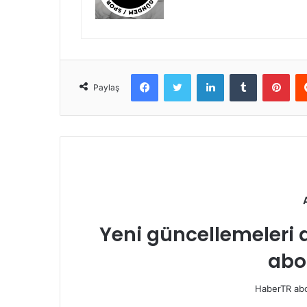
Facebook
Twitter
LinkedIn
Tumblr
Pint
Paylaş
Yeni güncellemeleri 
abo
HaberTR abon