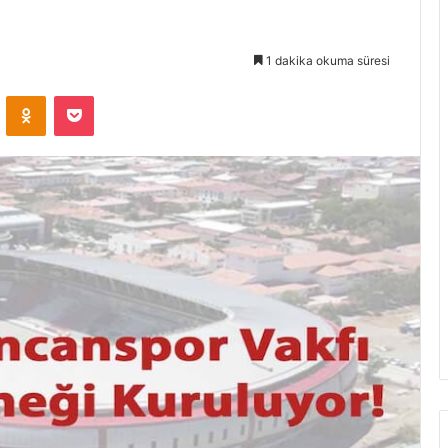
1 dakika okuma süresi
VKontakte
Odnoklassniki
Pocket