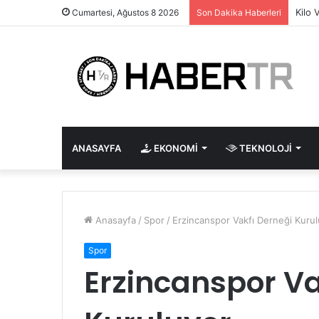
Kilo 
Cumartesi, Ağustos 8 2026
Son Dakika Haberleri
ANASAYFA
EKONOMI
TEKNOLOJI
Anasayfa
/
Spor
/
Erzincanspor Vakfı Derneği Kuru
Spor
Erzincanspor Va