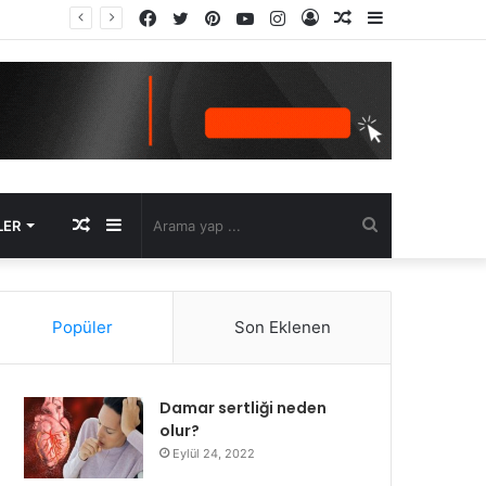
Facebook
Twitter
Pinterest
YouTube
Instagram
Kayıt
Rastgele
Kenar
Ol
Makale
Bölmesi
Rastgele
Kenar
Arama
LER
Makale
Bölmesi
yap
Popüler
Son Eklenen
...
Damar sertliği neden
olur?
Eylül 24, 2022