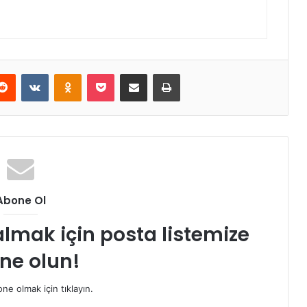
erest
Reddit
VKontakte
Odnoklassniki
Pocket
E-Posta ile paylaş
Yazdır
Abone Ol
almak için posta listemize
ne olun!
e olmak için tıklayın.