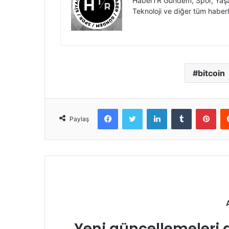
HaberTR Gündem, Spor, Yaşam
Teknoloji ve diğer tüm haberl
bitcoin
Facebook
Twitter
LinkedIn
Tumblr
Pint
Paylaş
Yeni güncellemeleri 