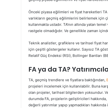
Önceki piyasa eğilimleri ve fiyat hareketleri TA i
varlıkların geçmiş eğilimlerini belirlemek için 
kullanmakta ustadır. TA’nın altında yatan temel 
rastgele olmadığıdır. Ve genellikle zaman içind
Teknik analistler, grafiklere ve tarihsel fiyat h
için çeşitli göstergeler kullanır. Sayısız TA gö
Relatif Güç Endeksi (RSI), Bollinger Bantları (BB
FA ya da TA? Yatırımcıl
TA, geçmiş trendlere ve fiyatlara baktığından,
B
projeleri incelemek için kullanılabilir. Buna karş
olan projeler, tarihsel bilgilerden yoksundur. V
durumda FA, projelerin geliştiricileri hakkında,
değerli yatırımlar yapıp yapmadıkları hakkında iç