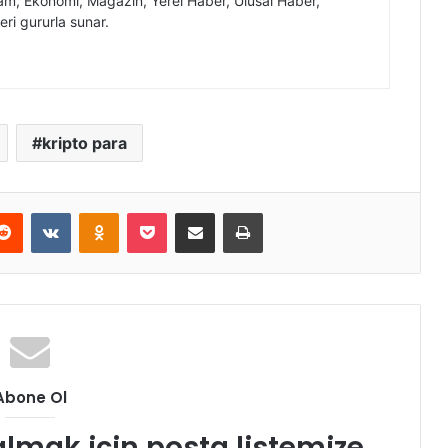
, Ekonomi, Magazin, Yerel Haber, Ulusal Haber,
eri gururla sunar.
kripto para
erest
Reddit
VKontakte
Odnoklassniki
Pocket
E-Posta ile paylaş
Yazdır
Abone Ol
almak için posta listemize