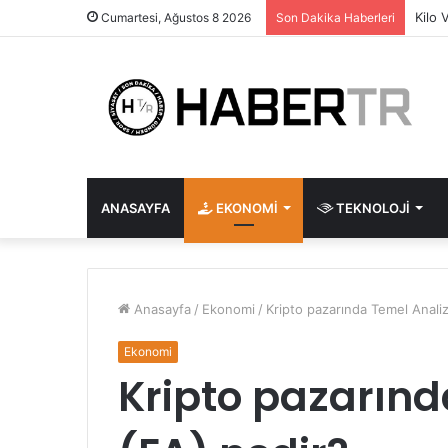
Kilo 
Cumartesi, Ağustos 8 2026
Son Dakika Haberleri
ANASAYFA
EKONOMI
TEKNOLOJI
Anasayfa
/
Ekonomi
/
Kripto pazarında Temel Analiz
Ekonomi
Kripto pazarınd