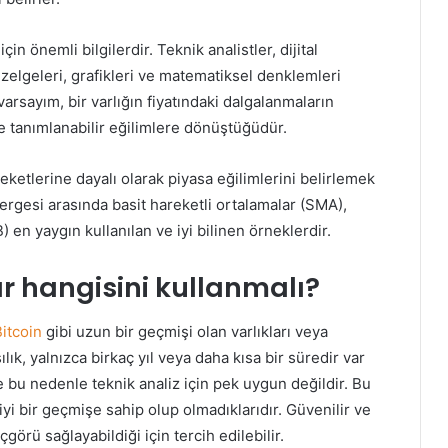
çin önemli bilgilerdir. Teknik analistler, dijital
çizelgeleri, grafikleri ve matematiksel denklemleri
varsayım, bir varlığın fiyatındaki dalgalanmaların
e tanımlanabilir eğilimlere dönüştüğüdür.
areketlerine dayalı olarak piyasa eğilimlerini belirlemek
stergesi arasında basit hareketli ortalamalar (SMA),
) en yaygın kullanılan ve iyi bilinen örneklerdir.
ar hangisini kullanmalı?
itcoin
gibi uzun bir geçmişi olan varlıkları veya
ılık, yalnızca birkaç yıl veya daha kısa bir süredir var
e bu nedenle teknik analiz için pek uygun değildir. Bu
 iyi bir geçmişe sahip olup olmadıklarıdır. Güvenilir ve
görü sağlayabildiği için tercih edilebilir.