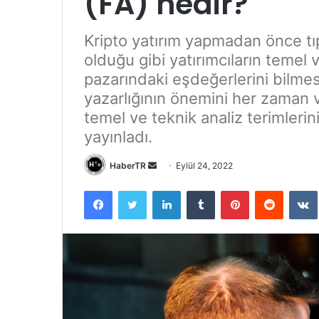
(FA) nedir?
Kripto yatırım yapmadan önce tı
olduğu gibi yatırımcıların temel v
pazarındaki eşdeğerlerini bilmes
yazarlığının önemini her zaman 
temel ve teknik analiz terimlerini
yayınladı.
Bir
HaberTR
Eylül 24, 2022
e-
Facebook
Twitter
LinkedIn
Tumblr
Pinterest
Reddit
posta
göndermek