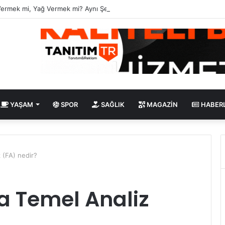
Vermek mi, Yağ Vermek mi? Aynı Şey Sanıyoruz Ama Değil!
YAŞAM
SPOR
SAĞLIK
MAGAZIN
HABER
 (FA) nedir?
a Temel Analiz