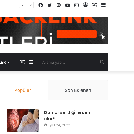
Facebook
Twitter
Pinterest
YouTube
Instagram
Kayıt
Rastgele
Kenar
Ol
Makale
Bölmesi
Rastgele
Kenar
Arama
LER
Makale
Bölmesi
yap
Popüler
Son Eklenen
...
Damar sertliği neden
olur?
Eylül 24, 2022