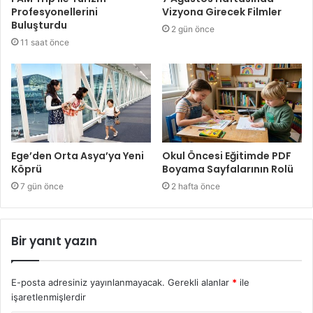
Profesyonellerini
Vizyona Girecek Filmler
Buluşturdu
2 gün önce
11 saat önce
Ege’den Orta Asya’ya Yeni
Okul Öncesi Eğitimde PDF
Köprü
Boyama Sayfalarının Rolü
7 gün önce
2 hafta önce
Bir yanıt yazın
E-posta adresiniz yayınlanmayacak.
Gerekli alanlar
*
ile
işaretlenmişlerdir