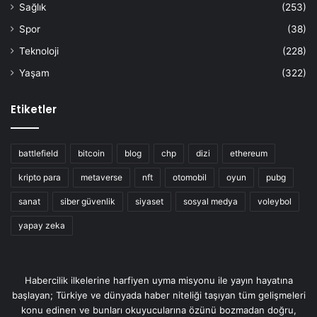
Sağlık
(253)
Spor
(38)
Teknoloji
(228)
Yaşam
(322)
Etiketler
battlefield
bitcoin
blog
chp
dizi
ethereum
kripto para
metaverse
nft
otomobil
oyun
pubg
sanat
siber güvenlik
siyaset
sosyal medya
voleybol
yapay zeka
Habercilik ilkelerine harfiyen uyma misyonu ile yayın hayatına
başlayan; Türkiye ve dünyada haber niteliği taşıyan tüm gelişmeleri
konu edinen ve bunları okuyucularına özünü bozmadan doğru,