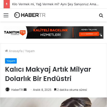
Kilo Vermek mi, Yağ Vermek mi? Aynı Şey Sanıyoruz Ama Değil!
Menü
A
y
...
Anasayfa
/
Yaşam
Yaşam
Kalıcı Makyaj Artık Milyar
Dolarlık Bir Endüstri
Bir
HaberTR
Aralık 8, 2025
2 dakika okuma süresi
e-
posta
göndermek