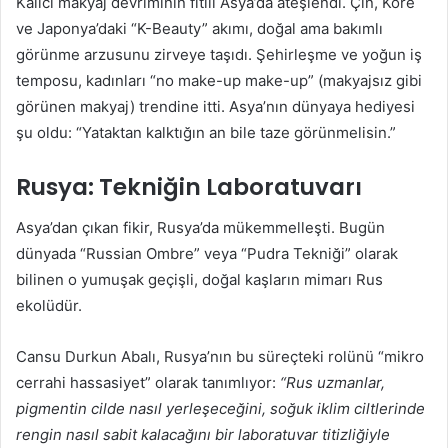
Kalıcı makyaj devriminin fitili Asya’da ateşlendi. Çin, Kore
ve Japonya’daki “K-Beauty” akımı, doğal ama bakımlı
görünme arzusunu zirveye taşıdı. Şehirleşme ve yoğun iş
temposu, kadınları “no make-up make-up” (makyajsız gibi
görünen makyaj) trendine itti. Asya’nın dünyaya hediyesi
şu oldu: “Yataktan kalktığın an bile taze görünmelisin.”
Rusya: Tekniğin Laboratuvarı
Asya’dan çıkan fikir, Rusya’da mükemmelleşti. Bugün
dünyada “Russian Ombre” veya “Pudra Tekniği” olarak
bilinen o yumuşak geçişli, doğal kaşların mimarı Rus
ekolüdür.
Cansu Durkun Abalı, Rusya’nın bu süreçteki rolünü “mikro
cerrahi hassasiyet” olarak tanımlıyor:
“Rus uzmanlar,
pigmentin cilde nasıl yerleşeceğini, soğuk iklim ciltlerinde
rengin nasıl sabit kalacağını bir laboratuvar titizliğiyle