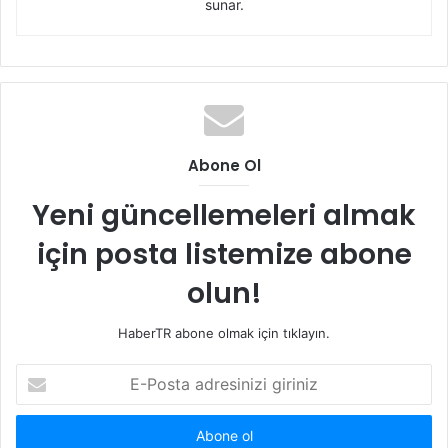
sunar.
Abone Ol
Yeni güncellemeleri almak
için posta listemize abone
olun!
HaberTR abone olmak için tıklayın.
E-
Posta
adresinizi
giriniz