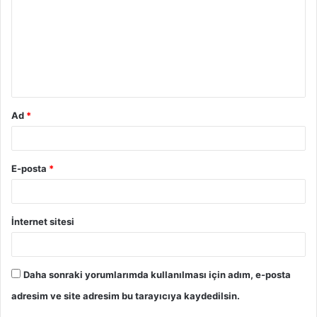
r
u
m
*
Ad
*
E-posta
*
İnternet sitesi
Daha sonraki yorumlarımda kullanılması için adım, e-posta
adresim ve site adresim bu tarayıcıya kaydedilsin.