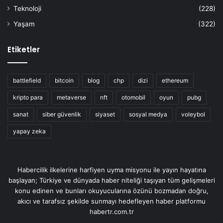
Teknoloji
(228)
Yaşam
(322)
Etiketler
battlefield
bitcoin
blog
chp
dizi
ethereum
kripto para
metaverse
nft
otomobil
oyun
pubg
sanat
siber güvenlik
siyaset
sosyal medya
voleybol
yapay zeka
Habercilik ilkelerine harfiyen uyma misyonu ile yayın hayatına
başlayan; Türkiye ve dünyada haber niteliği taşıyan tüm gelişmeleri
konu edinen ve bunları okuyucularına özünü bozmadan doğru,
akıcı ve tarafsız şekilde sunmayı hedefleyen haber platformu
habertr.com.tr