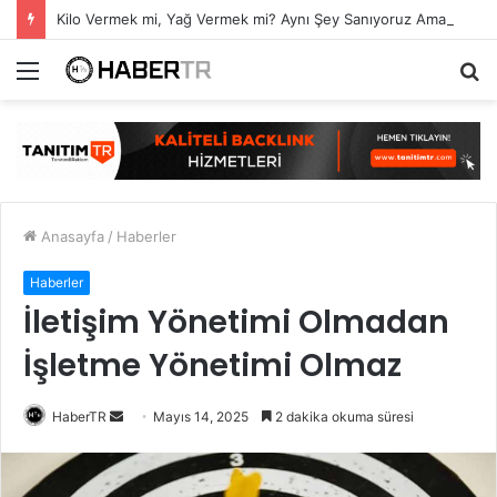
Kilo Vermek mi, Yağ Vermek mi? Aynı Şey Sanıyoruz Ama Değil!
Menü
A
y
...
Anasayfa
/
Haberler
Haberler
İletişim Yönetimi Olmadan
İşletme Yönetimi Olmaz
Bir
HaberTR
Mayıs 14, 2025
2 dakika okuma süresi
e-
posta
göndermek