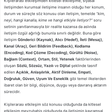
Kişilerarası etkileşimden kitlesel etkileşime, siyasal
iletişimden kurumsal iletişime insanın olduğu her konum,
durum ve süreçte söz konusu olan iletişim, temelde
“kim,
neyi, hangi kanalla, kime ve hangi etkiyle iletiyor?”
soru
setinin yanıtlanmasıyla bir realite kazansa da aslında
iletişim özgül ağırlığı bununla sınırlı değildir. Buna göre
iletişim
Gönderici (Kaynak), Alıcı (Hedef), İleti (Mesaj),
Kanal (Araç), Geri Bildirim (Feedback), Kodlama
(Encoding), Kod Çözme (Decoding), Gürültü (Noise),
Bağlam (Context), Ortam, Stil, Yetenek
faktörlerinden
oluşan
Sözlü, Sözsüz, Yazılı
ve
Dijital
şeklinde tasnif
edilen
Açıklık, Anlaşılırlık, Aktif Dinleme, Empati,
Doğruluk, Güven, Uyum Ve Esneklik
gibi temel ilkelerden
ibaret olan bir bilgi, düşünce, duygu veya davranış aktarım
sürecidir.
Kişilerarası etkileşim söz konusu olduğunda da kitlesel
etkileşim mevzubahis olduğunda da iletişimin kavramsal