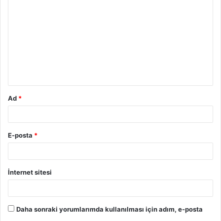
o
r
u
m
*
Ad
*
E-posta
*
İnternet sitesi
Daha sonraki yorumlarımda kullanılması için adım, e-posta