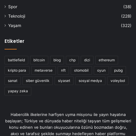
Spor
(38)
Teknoloji
(228)
Yaşam
(322)
Etiketler
battlefield
bitcoin
blog
chp
dizi
ethereum
kripto para
metaverse
nft
otomobil
oyun
pubg
sanat
siber güvenlik
siyaset
sosyal medya
voleybol
yapay zeka
Habercilik ilkelerine harfiyen uyma misyonu ile yayın hayatına
başlayan; Türkiye ve dünyada haber niteliği taşıyan tüm gelişmeleri
konu edinen ve bunları okuyucularına özünü bozmadan doğru,
akıcı ve tarafsız şekilde sunmayı hedefleyen haber platformu