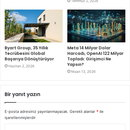
Temmuz 2, 2026
Byart Group, 35 Yıllık
Meta 14 Milyar Dolar
Tecrübesini Global
Harcadı, OpenAI 122 Milyar
Başarıya Dönüştürüyor
Topladı: Girişimci Ne
Yapsın?
Haziran 2, 2026
Nisan 13, 2026
Bir yanıt yazın
E-posta adresiniz yayınlanmayacak.
Gerekli alanlar
*
ile
işaretlenmişlerdir
Y