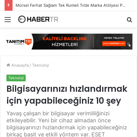
Mürsel Ferhat Sağlam Tek Rumeli Tv’de Marka Atölyesi Programına Konuk Oldu
Menü
A
y
...
Anasayfa
/
Teknoloji
Teknoloji
Bilgisayarınızı hızlandırmak
için yapabileceğiniz 10 şey
Yavaş çalışan bir bilgisayar verimliliğinizi
etkileyebilir. Yeni bir cihaz almadan önce
bilgisayarınızı hızlandırmak için yapabileceğiniz
birkaç basit ve etkili yöntem var. ESET