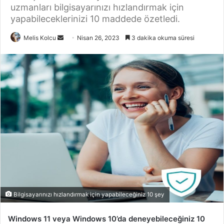
uzmanları bilgisayarınızı hızlandırmak için
yapabileceklerinizi 10 maddede özetledi.
Bir
Melis Kolcu
Nisan 26, 2023
3 dakika okuma süresi
e-
posta
göndermek
Bilgisayarınızı hızlandırmak için yapabileceğiniz 10 şey
Windows 11 veya Windows 10’da deneyebileceğiniz 10