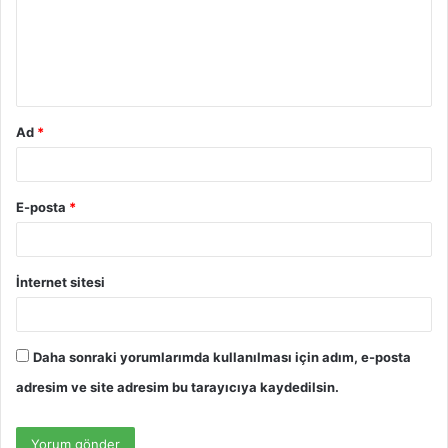
u
m
*
Ad
*
E-posta
*
İnternet sitesi
Daha sonraki yorumlarımda kullanılması için adım, e-posta
adresim ve site adresim bu tarayıcıya kaydedilsin.