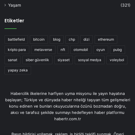
Yaşam
(321)
Etiketler
battlefield
bitcoin
blog
chp
dizi
ethereum
kripto para
metaverse
nft
otomobil
oyun
pubg
sanat
siber güvenlik
siyaset
sosyal medya
voleybol
yapay zeka
Habercilik ilkelerine harfiyen uyma misyonu ile yayın hayatına
başlayan; Türkiye ve dünyada haber niteliği taşıyan tüm gelişmeleri
konu edinen ve bunları okuyucularına özünü bozmadan doğru,
akıcı ve tarafsız şekilde sunmayı hedefleyen haber platformu
habertr.com.tr
Basın bildirisi yollamak, reklam, iş birliği teklifi sunmak. Öneri