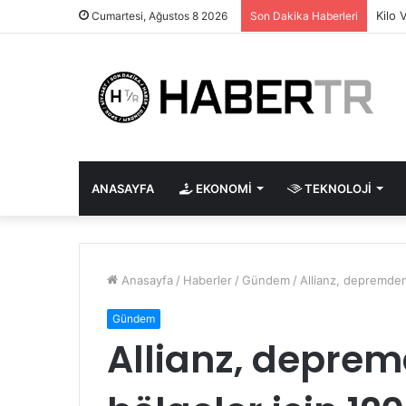
Kilo 
Cumartesi, Ağustos 8 2026
Son Dakika Haberleri
ANASAYFA
EKONOMI
TEKNOLOJI
Anasayfa
/
Haberler
/
Gündem
/
Allianz, depremden 
Gündem
Allianz, deprem