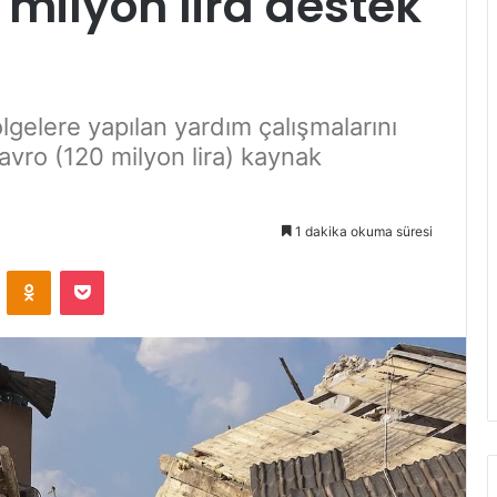
0 milyon lira destek
gelere yapılan yardım çalışmalarını
vro (120 milyon lira) kaynak
1 dakika okuma süresi
VKontakte
Odnoklassniki
Pocket