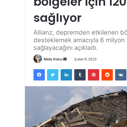
bölgeler için 12
sağlıyor
Allianz, depremden etkilenen böl
desteklemek amacıyla 6 milyon a
sağlayacağını açıkladı.
Bir
Melis Kolcu
Şubat 9, 2023
e-
Facebook
Twitter
LinkedIn
Tumblr
Pinterest
Reddit
posta
göndermek