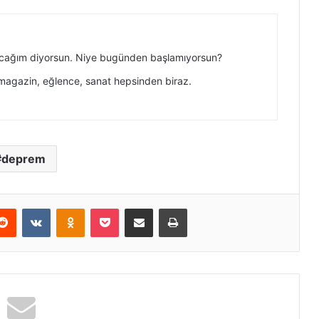
acağım diyorsun. Niye bugünden başlamıyorsun?
ş, magazin, eğlence, sanat hepsinden biraz.
deprem
erest
Reddit
VKontakte
Odnoklassniki
Pocket
E-Posta ile paylaş
Yazdır