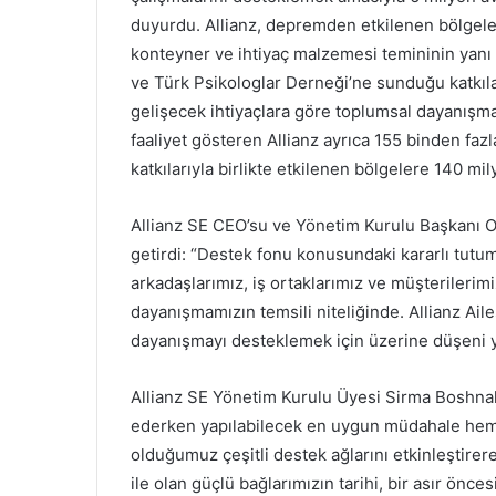
duyurdu. Allianz, depremden etkilenen bölgeler
konteyner ve ihtiyaç malzemesi temininin yanı 
ve Türk Psikologlar Derneği’ne sunduğu katkıla
gelişecek ihtiyaçlara göre toplumsal dayanışm
faaliyet gösteren Allianz ayrıca 155 binden fazl
katkılarıyla birlikte etkilenen bölgelere 140 mi
Allianz SE CEO’su ve Yönetim Kurulu Başkanı Oli
getirdi: “Destek fonu konusundaki kararlı tut
arkadaşlarımız, iş ortaklarımız ve müşterilerimiz
dayanışmamızın temsili niteliğinde. Allianz Aile
dayanışmayı desteklemek için üzerine düşeni 
Allianz SE Yönetim Kurulu Üyesi Sirma Boshna
ederken yapılabilecek en uygun müdahale hem 
olduğumuz çeşitli destek ağlarını etkinleştirer
ile olan güçlü bağlarımızın tarihi, bir asır önc