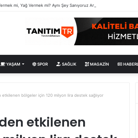
Vermek mi, Yağ Vermek mi? Aynı Şey Sanıyoruz Ama Değil!
YAŞAM
SPOR
SAĞLIK
MAGAZIN
HABER
etkilenen bölgeler için 120 milyon lira destek sağlıyor
den etkilenen