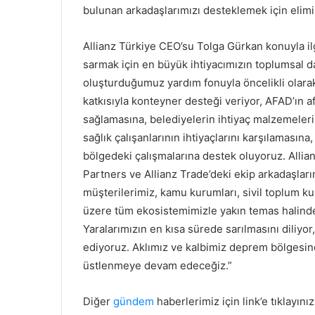
bulunan arkadaşlarımızı desteklemek için elimi
Allianz Türkiye CEO’su Tolga Gürkan konuyla ilgi
sarmak için en büyük ihtiyacımızın toplumsal d
oluşturduğumuz yardım fonuyla öncelikli olarak
katkısıyla konteyner desteği veriyor, AFAD’ın a
sağlamasına, belediyelerin ihtiyaç malzemeleri
sağlık çalışanlarının ihtiyaçlarını karşılaması
bölgedeki çalışmalarına destek oluyoruz. Allianz
Partners ve Allianz Trade’deki ekip arkadaşlarım
müşterilerimiz, kamu kurumları, sivil toplum kur
üzere tüm ekosistemimizle yakın temas halinde
Yaralarımızın en kısa sürede sarılmasını diliy
ediyoruz. Aklımız ve kalbimiz deprem bölgesin
üstlenmeye devam edeceğiz.”
Diğer
gündem
haberlerimiz için link’e tıklayınız