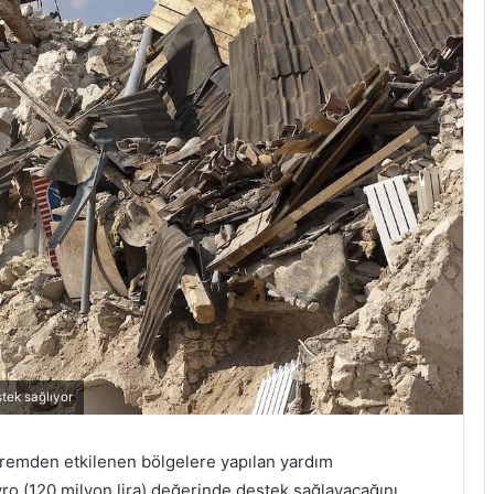
stek sağlıyor
epremden etkilenen bölgelere yapılan yardım
ro (120 milyon lira) değerinde destek sağlayacağını