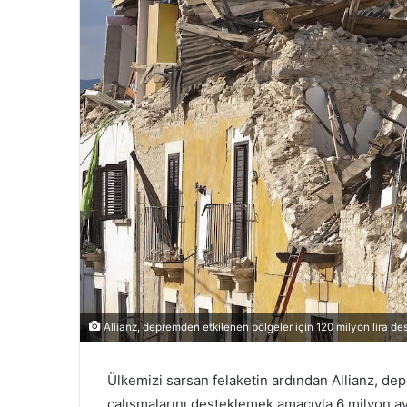
Allianz, depremden etkilenen bölgeler için 120 milyon lira de
Ülkemizi sarsan felaketin ardından Allianz, d
çalışmalarını desteklemek amacıyla 6 milyon av