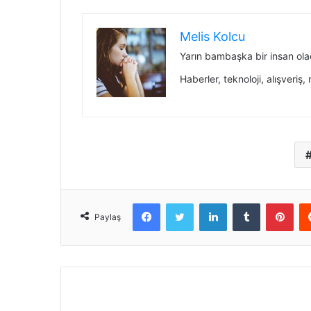
Melis Kolcu
Yarın bambaşka bir insan ol
Haberler, teknoloji, alışveri
Facebook
Twitter
LinkedIn
Tumblr
Pint
Paylaş