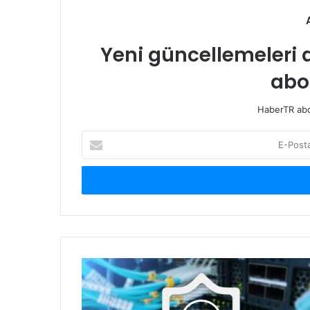
Yeni güncellemeleri 
abo
HaberTR abon
E-
Posta
adresinizi
giriniz