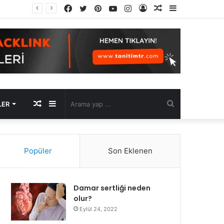
Facebook
Twitter
Pinterest
YouTube
Instagram
Kayıt
Rastgele
Kenar
Ol
Makale
Bölmesi
Rastgele
Kenar
Arama
LER
Makale
Bölmesi
yap
Popüler
Son Eklenen
...
Damar sertliği neden
olur?
Eylül 24, 2022