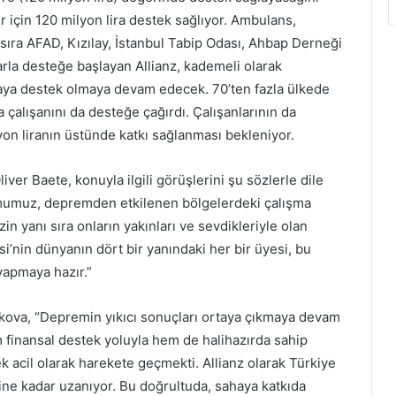
 için 120 milyon lira destek sağlıyor. Ambulans,
sıra AFAD, Kızılay, İstanbul Tabip Odası, Ahbap Derneği
rla desteğe başlayan Allianz, kademeli olarak
aya destek olmaya devam edecek. 70’ten fazla ülkede
a çalışanını da desteğe çağırdı. Çalışanlarının da
lyon liranın üstünde katkı sağlanması bekleniyor.
ver Baete, konuyla ilgili görüşlerini şu sözlerle dile
umumuz, depremden etkilenen bölgelerdeki çalışma
in yanı sıra onların yakınları ve sevdikleriyle olan
si’nin dünyanın dört bir yanındaki her bir üyesi, bu
yapmaya hazır.”
kova, “Depremin yıkıcı sonuçları ortaya çıkmaya devam
finansal destek yoluyla hem de halihazırda sahip
ek acil olarak harekete geçmekti. Allianz olarak Türkiye
esine kadar uzanıyor. Bu doğrultuda, sahaya katkıda