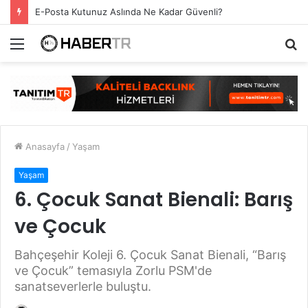
E-Posta Kutunuz Aslında Ne Kadar Güvenli?
Menü
A
y
...
Anasayfa
/
Yaşam
Yaşam
6. Çocuk Sanat Bienali: Barış
ve Çocuk
Bahçeşehir Koleji 6. Çocuk Sanat Bienali, “Barış
ve Çocuk” temasıyla Zorlu PSM'de
sanatseverlerle buluştu.