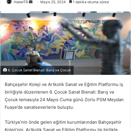
Bir
HaberTR
Mayıs 25, 2024
1 dakika okuma süresi
e-
posta
göndermek
6. Çocuk Sanat Bienali: Barış ve Çocuk
Bahçeşehir Koleji ve Artkolik Sanat ve Eğitim Platformu iş
birliğiyle düzenlenen 6. Çocuk Sanat Bienali: Barış ve
Çocuk temasıyla 24 Mayıs Cuma günü Zorlu PSM Meydan
Fuaye’de sanatseverlerle buluştu.
Türkiye’nin önde gelen eğitim kurumlarından Bahçeşehir
Koleji’nin, Artkolik Sanat ve Eğitim Platformu ile birlikte