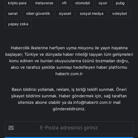
kripto para
metaverse
nft
otomobil
oyun
pubg
sanat
siber güvenlik
siyaset
sosyal medya
voleybol
yapay zeka
Habercilik ilkelerine harfiyen uyma misyonu ile yayın hayatına
başlayan; Türkiye ve dünyada haber niteliği taşıyan tüm gelişmeleri
konu edinen ve bunları okuyucularına özünü bozmadan doğru,
akıcı ve tarafsız şekilde sunmayı hedefleyen haber platformu
habertr.com.tr
Basın bildirisi yollamak, reklam, iş birliği teklifi sunmak. Öneri
şikayet bildirimi sunmak. Haber göndermek için, sağ taraftan
sitemize abone olabilir ya da info@habertr.com.tr mail
gönderebilirsiniz.
E-
Posta
adresinizi