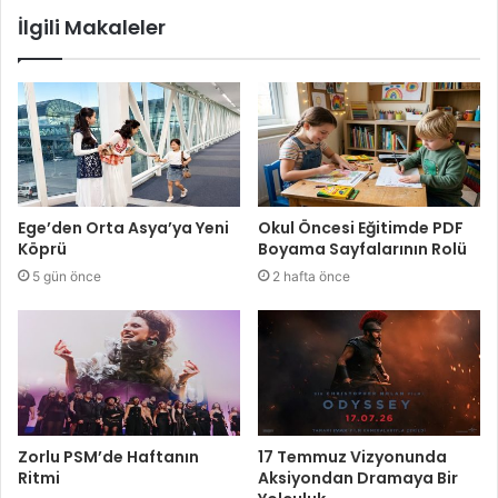
İlgili Makaleler
Ege’den Orta Asya’ya Yeni
Okul Öncesi Eğitimde PDF
Köprü
Boyama Sayfalarının Rolü
5 gün önce
2 hafta önce
Zorlu PSM’de Haftanın
17 Temmuz Vizyonunda
Ritmi
Aksiyondan Dramaya Bir