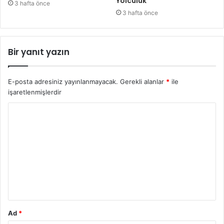
Yolculuk
3 hafta önce
3 hafta önce
Bir yanıt yazın
E-posta adresiniz yayınlanmayacak.
Gerekli alanlar
*
ile
işaretlenmişlerdir
Y
o
r
u
m
*
Ad
*