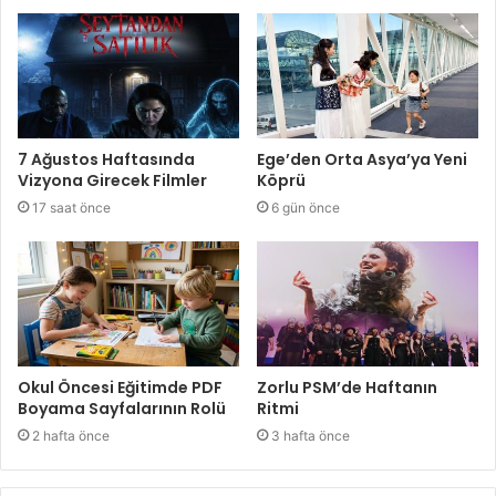
7 Ağustos Haftasında
Ege’den Orta Asya’ya Yeni
Vizyona Girecek Filmler
Köprü
17 saat önce
6 gün önce
Okul Öncesi Eğitimde PDF
Zorlu PSM’de Haftanın
Boyama Sayfalarının Rolü
Ritmi
2 hafta önce
3 hafta önce