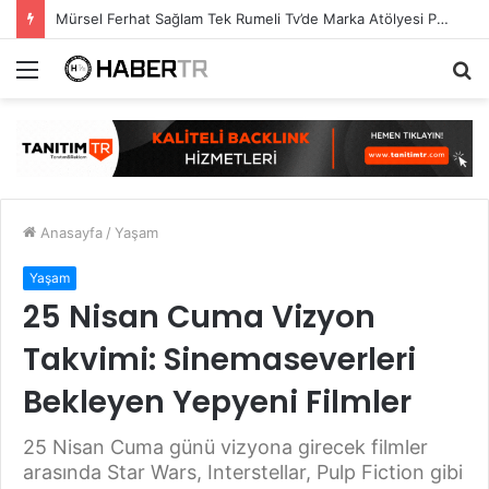
Mürsel Ferhat Sağlam Tek Rumeli Tv’de Marka Atölyesi Programına Konuk Oldu
Menü
A
y
...
Anasayfa
/
Yaşam
Yaşam
25 Nisan Cuma Vizyon
Takvimi: Sinemaseverleri
Bekleyen Yepyeni Filmler
25 Nisan Cuma günü vizyona girecek filmler
arasında Star Wars, Interstellar, Pulp Fiction gibi