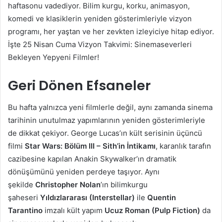
haftasonu vadediyor. Bilim kurgu, korku, animasyon,
komedi ve klasiklerin yeniden gösterimleriyle vizyon
programı, her yaştan ve her zevkten izleyiciye hitap ediyor.
İşte 25 Nisan Cuma Vizyon Takvimi: Sinemaseverleri
Bekleyen Yepyeni Filmler!
Geri Dönen Efsaneler
Bu hafta yalnızca yeni filmlerle değil, aynı zamanda sinema
tarihinin unutulmaz yapımlarının yeniden gösterimleriyle
de dikkat çekiyor. George Lucas’ın kült serisinin üçüncü
filmi
Star Wars: Bölüm III – Sith’in İntikamı
, karanlık tarafın
cazibesine kapılan Anakin Skywalker’ın dramatik
dönüşümünü yeniden perdeye taşıyor. Aynı
şekilde
Christopher Nolan
’ın bilimkurgu
şaheseri
Yıldızlararası (Interstellar)
ile
Quentin
Tarantino
imzalı kült yapım
Ucuz Roman (Pulp Fiction)
da