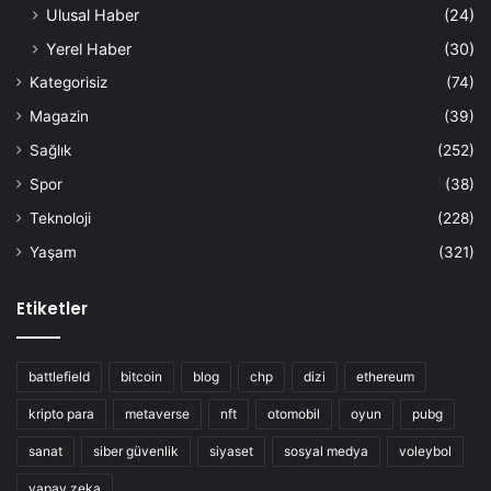
Ulusal Haber
(24)
Yerel Haber
(30)
Kategorisiz
(74)
Magazin
(39)
Sağlık
(252)
Spor
(38)
Teknoloji
(228)
Yaşam
(321)
Etiketler
battlefield
bitcoin
blog
chp
dizi
ethereum
kripto para
metaverse
nft
otomobil
oyun
pubg
sanat
siber güvenlik
siyaset
sosyal medya
voleybol
yapay zeka