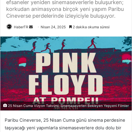
efsaneler yeniden sinemaseverlerle buluşurken;
korkudan animasyona birçok yeni yapım Paribu
Cineverse perdelerinde izleyiciyle buluşuyor.
Bir
HaberTR
Nisan 24, 2025
2 dakika okuma süresi
e-
posta
göndermek
25 Nisan Cuma Vizyon Takvimi: Sinemaseverleri Bekleyen Yepyeni Filmler
Paribu Cineverse, 25 Nisan Cuma günü sinema perdesine
taşıyacağı yeni yapımlarla sinemaseverlere dolu dolu bir