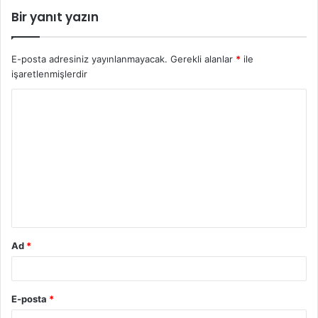
Bir yanıt yazın
E-posta adresiniz yayınlanmayacak.
Gerekli alanlar
*
ile
işaretlenmişlerdir
Y
o
r
u
m
*
Ad
*
E-posta
*