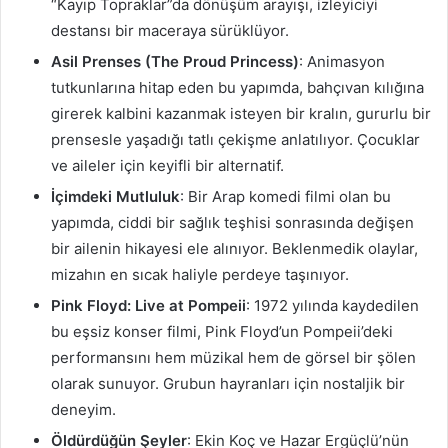
“Kayıp Topraklar”da dönüşüm arayışı, izleyiciyi
destansı bir maceraya sürüklüyor.
Asil Prenses (The Proud Princess)
: Animasyon
tutkunlarına hitap eden bu yapımda, bahçıvan kılığına
girerek kalbini kazanmak isteyen bir kralın, gururlu bir
prensesle yaşadığı tatlı çekişme anlatılıyor. Çocuklar
ve aileler için keyifli bir alternatif.
İçimdeki Mutluluk
: Bir Arap komedi filmi olan bu
yapımda, ciddi bir sağlık teşhisi sonrasında değişen
bir ailenin hikayesi ele alınıyor. Beklenmedik olaylar,
mizahın en sıcak haliyle perdeye taşınıyor.
Pink Floyd: Live at Pompeii
: 1972 yılında kaydedilen
bu eşsiz konser filmi, Pink Floyd’un Pompeii’deki
performansını hem müzikal hem de görsel bir şölen
olarak sunuyor. Grubun hayranları için nostaljik bir
deneyim.
Öldürdüğün Şeyler
: Ekin Koç ve Hazar Ergüçlü’nün