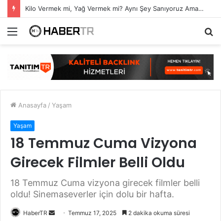
Kilo Vermek mi, Yağ Vermek mi? Aynı Şey Sanıyoruz Ama Değil!
Menü
A
y
...
Anasayfa
/
Yaşam
Yaşam
18 Temmuz Cuma Vizyona
Girecek Filmler Belli Oldu
18 Temmuz Cuma vizyona girecek filmler belli
oldu! Sinemaseverler için dolu bir hafta.
Bir
HaberTR
Temmuz 17, 2025
2 dakika okuma süresi