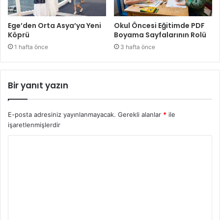
Ege’den Orta Asya’ya Yeni
Okul Öncesi Eğitimde PDF
Köprü
Boyama Sayfalarının Rolü
1 hafta önce
3 hafta önce
Bir yanıt yazın
E-posta adresiniz yayınlanmayacak.
Gerekli alanlar
*
ile
işaretlenmişlerdir
Y
o
r
u
m
*