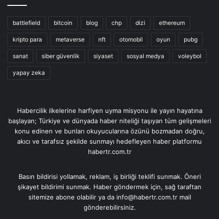
battlefield
bitcoin
blog
chp
dizi
ethereum
kripto para
metaverse
nft
otomobil
oyun
pubg
sanat
siber güvenlik
siyaset
sosyal medya
voleybol
yapay zeka
Habercilik ilkelerine harfiyen uyma misyonu ile yayın hayatına
başlayan; Türkiye ve dünyada haber niteliği taşıyan tüm gelişmeleri
konu edinen ve bunları okuyucularına özünü bozmadan doğru,
akıcı ve tarafsız şekilde sunmayı hedefleyen haber platformu
habertr.com.tr
Basın bildirisi yollamak, reklam, iş birliği teklifi sunmak. Öneri
şikayet bildirimi sunmak. Haber göndermek için, sağ taraftan
sitemize abone olabilir ya da info@habertr.com.tr mail
gönderebilirsiniz.