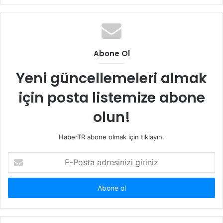
Abone Ol
Yeni güncellemeleri almak
için posta listemize abone
olun!
HaberTR abone olmak için tıklayın.
E-
Posta
adresinizi
giriniz