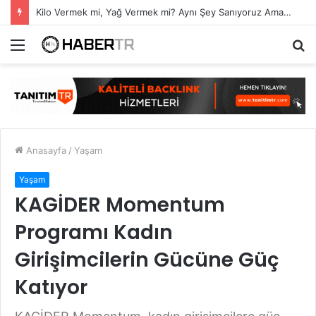
Kilo Vermek mi, Yağ Vermek mi? Aynı Şey Sanıyoruz Ama Değil!
Menü
A
y
...
Anasayfa
/
Yaşam
Yaşam
KAGİDER Momentum
Programı Kadın
Girişimcilerin Gücüne Güç
Katıyor