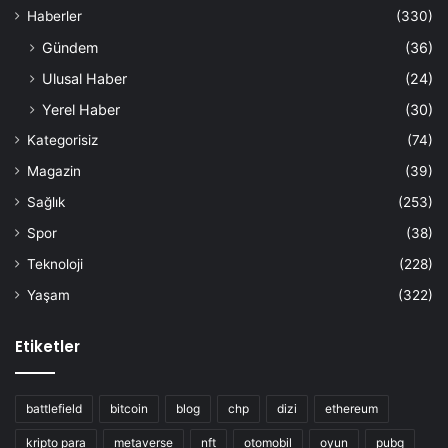
Haberler
(330)
Gündem
(36)
Ulusal Haber
(24)
Yerel Haber
(30)
Kategorisiz
(74)
Magazin
(39)
Sağlık
(253)
Spor
(38)
Teknoloji
(228)
Yaşam
(322)
Etiketler
battlefield
bitcoin
blog
chp
dizi
ethereum
kripto para
metaverse
nft
otomobil
oyun
pubg