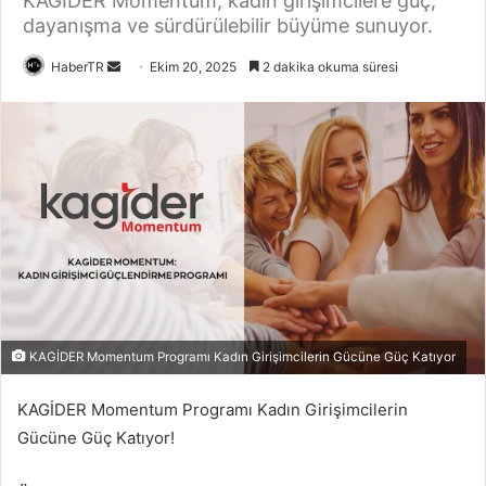
KAGİDER Momentum, kadın girişimcilere güç,
dayanışma ve sürdürülebilir büyüme sunuyor.
Bir
HaberTR
Ekim 20, 2025
2 dakika okuma süresi
e-
posta
göndermek
KAGİDER Momentum Programı Kadın Girişimcilerin Gücüne Güç Katıyor
KAGİDER Momentum Programı Kadın Girişimcilerin
Gücüne Güç Katıyor!