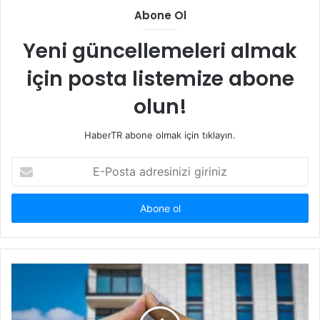
Abone Ol
Yeni güncellemeleri almak
için posta listemize abone
olun!
HaberTR abone olmak için tıklayın.
E-
Posta
adresinizi
giriniz