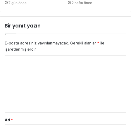
7 gün önce
2 hafta önce
Bir yanıt yazın
E-posta adresiniz yayınlanmayacak.
Gerekli alanlar
*
ile
işaretlenmişlerdir
Y
o
r
u
m
*
Ad
*