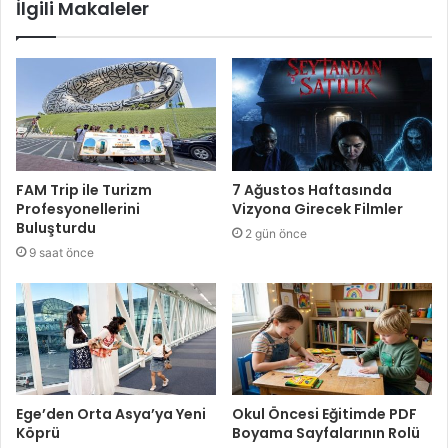
İlgili Makaleler
FAM Trip ile Turizm
7 Ağustos Haftasında
Profesyonellerini
Vizyona Girecek Filmler
Buluşturdu
2 gün önce
9 saat önce
Ege’den Orta Asya’ya Yeni
Okul Öncesi Eğitimde PDF
Köprü
Boyama Sayfalarının Rolü