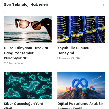
Son Teknoloji Haberleri
Dijital Dünyanın Tuzakları:
Keyubu ile Sunucu
Hangi Yöntemleri
Deneyimi
Kullanıyorlar?
Haziran 29, 2026
3 hafta önce
Siber Casusluğun Yeni
Dijital Pazarlama Artık Bir
Yüzü
Seçenek Değil