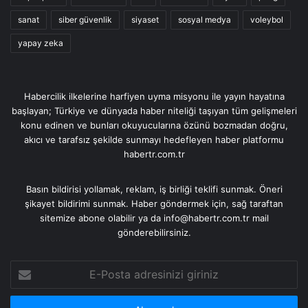
sanat
siber güvenlik
siyaset
sosyal medya
voleybol
yapay zeka
Habercilik ilkelerine harfiyen uyma misyonu ile yayın hayatına
başlayan; Türkiye ve dünyada haber niteliği taşıyan tüm gelişmeleri
konu edinen ve bunları okuyucularına özünü bozmadan doğru,
akıcı ve tarafsız şekilde sunmayı hedefleyen haber platformu
habertr.com.tr
Basın bildirisi yollamak, reklam, iş birliği teklifi sunmak. Öneri
şikayet bildirimi sunmak. Haber göndermek için, sağ taraftan
sitemize abone olabilir ya da info@habertr.com.tr mail
gönderebilirsiniz.
E-
Posta
adresinizi