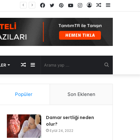
Facebook
Twitter
Pinterest
YouTube
Instagram
Kayıt
Rastgele
Kenar
Ol
Makale
Bölmesi
Rastgele
Kenar
Arama
LER
Makale
Bölmesi
yap
Popüler
Son Eklenen
...
Damar sertliği neden
olur?
Eylül 24, 2022