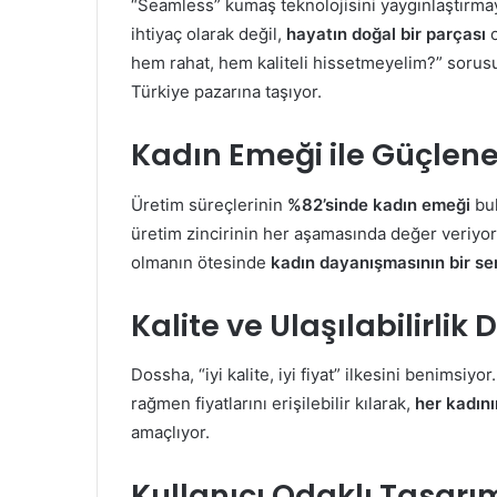
“Seamless” kumaş teknolojisini yaygınlaştırmay
ihtiyaç olarak değil,
hayatın doğal bir parçası
o
hem rahat, hem kaliteli hissetmeyelim?” sorusun
Türkiye pazarına taşıyor.
Kadın Emeği ile Güçlen
Üretim süreçlerinin
%82’sinde kadın emeği
bul
üretim zincirinin her aşamasında değer veriyo
olmanın ötesinde
kadın dayanışmasının bir s
Kalite ve Ulaşılabilirlik
Dossha, “iyi kalite, iyi fiyat” ilkesini benimsiy
rağmen fiyatlarını erişilebilir kılarak,
her kadını
amaçlıyor.
Kullanıcı Odaklı Tasarı