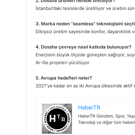
2. Dossha ürünleri nerede üretiliyor?
İstanbul’daki tesislerde üretiliyor ve üretim sü
3. Marka neden “seamless” teknolojisini seçt
Dikişsiz üretim sayesinde konfor, dayanıklılık v
4. Dossha çevreye nasıl katkıda bulunuyor?
Enerjisini büyük ölçüde güneşten sağlıyor, suyu
Ar-Ge projeleri yürütüyor.
5. Avrupa hedefleri neler?
2027’ye kadar en az iki Avrupa ülkesinde aktif
HaberTR
HaberTR Gündem, Spor, Yaşam
Teknoloji ve diğer tüm haberl