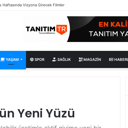
erhat Sağlam Tek Rumeli Tv’de Marka Atölyesi Programına Konuk Oldu
YAŞAM
SPOR
SAĞLIK
MAGAZIN
HABER
sün Yeni Yüzü
bilir üretimle aktif giyime yeni bir