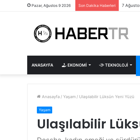
Mürsel F
Pazar, Ağustos 9 2026
Son Dakika Haberleri
ANASAYFA
EKONOMI
TEKNOLOJI
Anasayfa
/
Yaşam
/
Ulaşılabilir Lüksün Yeni Yüzü
Yaşam
Ulaşılabilir Lük
Dossha, kadın emeği ve sürdürüle