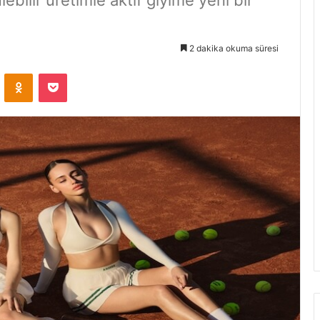
2 dakika okuma süresi
VKontakte
Odnoklassniki
Pocket