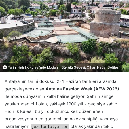
posta
göndermek
Tarihi Hıdırlık Kulesi'nde Modanın Büyülü Gecesi: Cihan Nacar Defilesi
Antalya’nın tarihi dokusu, 2-4 Haziran tarihleri arasında
gerçekleşecek olan
Antalya Fashion Week (AFW 2026)
ile moda dünyasının kalbi haline geliyor. Şehrin simge
yapılarından biri olan, yaklaşık 1900 yıllık geçmişe sahip
Hıdırlık Kulesi, bu yıl dokuzuncu kez düzenlenen
organizasyonun en görkemli anına ev sahipliği yapmaya
hazırlanıyor.
olarak yakından takip
guzelantalya.com