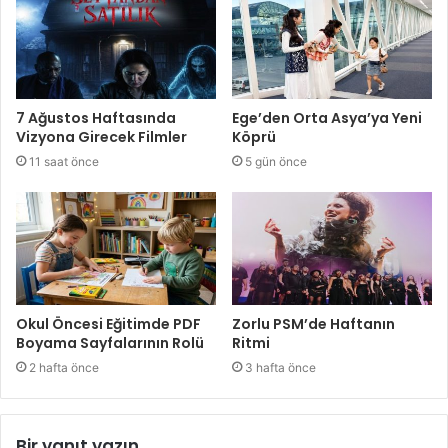
7 Ağustos Haftasında
Ege’den Orta Asya’ya Yeni
Vizyona Girecek Filmler
Köprü
11 saat önce
5 gün önce
Okul Öncesi Eğitimde PDF
Zorlu PSM’de Haftanın
Boyama Sayfalarının Rolü
Ritmi
2 hafta önce
3 hafta önce
Bir yanıt yazın