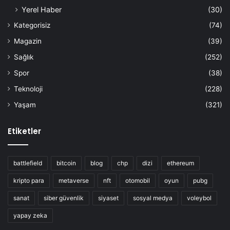
Yerel Haber
(30)
Kategorisiz
(74)
Magazin
(39)
Sağlık
(252)
Spor
(38)
Teknoloji
(228)
Yaşam
(321)
Etiketler
battlefield
bitcoin
blog
chp
dizi
ethereum
kripto para
metaverse
nft
otomobil
oyun
pubg
sanat
siber güvenlik
siyaset
sosyal medya
voleybol
yapay zeka