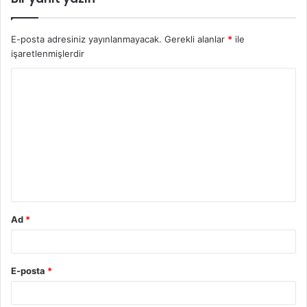
E-posta adresiniz yayınlanmayacak.
Gerekli alanlar
*
ile
işaretlenmişlerdir
Y
o
r
u
m
*
Ad
*
E-posta
*