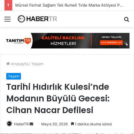
Mürsel Ferhat Sağlam Tek Rumeli Tv’de Marka Atölyesi Programına Konuk Oldu
Menü
A
y
...
Anasayfa
/
Yaşam
Yaşam
Tarihi Hıdırlık Kulesi’nde
Modanın Büyülü Gecesi:
Cihan Nacar Defilesi
Bir
HaberTR
Mayıs 30, 2026
1 dakika okuma süresi
e-