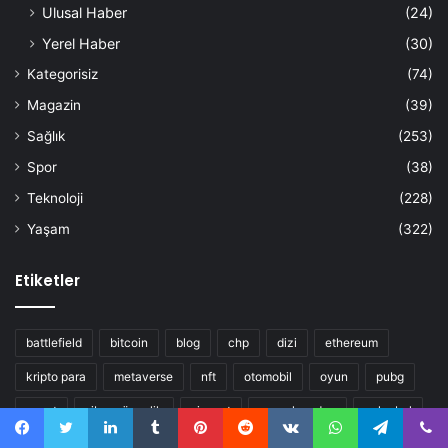
Ulusal Haber
(24)
Yerel Haber
(30)
Kategorisiz
(74)
Magazin
(39)
Sağlık
(253)
Spor
(38)
Teknoloji
(228)
Yaşam
(322)
Etiketler
battlefield
bitcoin
blog
chp
dizi
ethereum
kripto para
metaverse
nft
otomobil
oyun
pubg
sanat
siber güvenlik
siyaset
sosyal medya
voleybol
yapay zeka
Facebook
Twitter
LinkedIn
Tumblr
Pinterest
Reddit
VKontakte
WhatsApp
Telegram
Viber