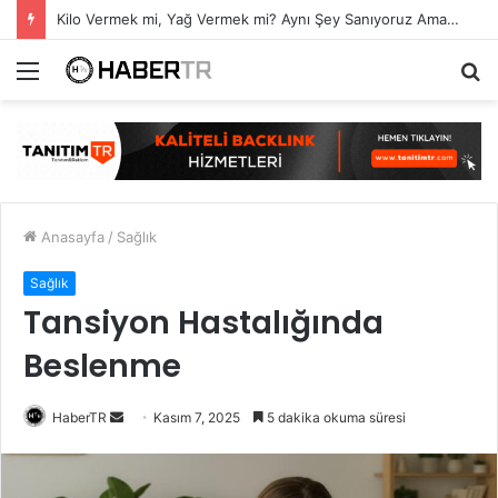
Kilo Vermek mi, Yağ Vermek mi? Aynı Şey Sanıyoruz Ama Değil!
Menü
A
y
...
Anasayfa
/
Sağlık
Sağlık
Tansiyon Hastalığında
Beslenme
Bir
HaberTR
Kasım 7, 2025
5 dakika okuma süresi
e-
posta
göndermek