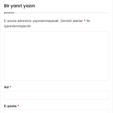
Bir yanıt yazın
E-posta adresiniz yayınlanmayacak.
Gerekli alanlar
*
ile
işaretlenmişlerdir
Y
o
r
u
m
*
Ad
*
E-posta
*