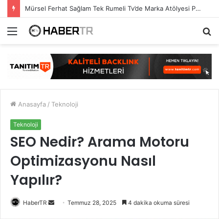
Mürsel Ferhat Sağlam Tek Rumeli Tv’de Marka Atölyesi Programına Konuk Oldu
Menü
A
y
...
Anasayfa
/
Teknoloji
Teknoloji
SEO Nedir? Arama Motoru
Optimizasyonu Nasıl
Yapılır?
Bir
HaberTR
Temmuz 28, 2025
4 dakika okuma süresi
e-