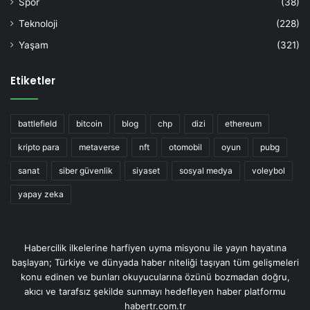
Spor
(38)
Teknoloji
(228)
Yaşam
(321)
Etiketler
battlefield
bitcoin
blog
chp
dizi
ethereum
kripto para
metaverse
nft
otomobil
oyun
pubg
sanat
siber güvenlik
siyaset
sosyal medya
voleybol
yapay zeka
Habercilik ilkelerine harfiyen uyma misyonu ile yayın hayatına
başlayan; Türkiye ve dünyada haber niteliği taşıyan tüm gelişmeleri
konu edinen ve bunları okuyucularına özünü bozmadan doğru,
akıcı ve tarafsız şekilde sunmayı hedefleyen haber platformu
habertr.com.tr