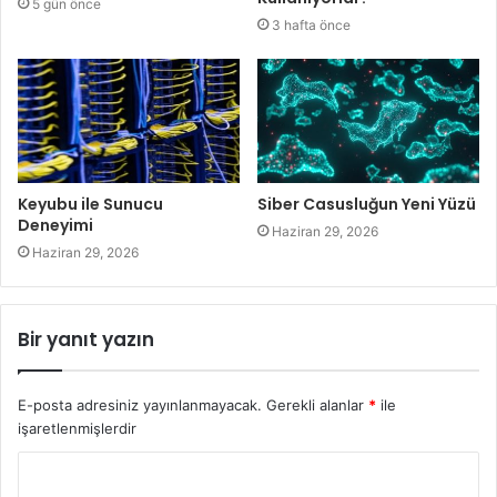
5 gün önce
3 hafta önce
Keyubu ile Sunucu
Siber Casusluğun Yeni Yüzü
Deneyimi
Haziran 29, 2026
Haziran 29, 2026
Bir yanıt yazın
E-posta adresiniz yayınlanmayacak.
Gerekli alanlar
*
ile
işaretlenmişlerdir
Y