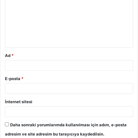
o
r
u
m
*
Ad
*
E-posta
*
İnternet sitesi
Daha sonraki yorumlarımda kullanılması için adım, e-posta
adresim ve site adresim bu tarayıcıya kaydedilsin.